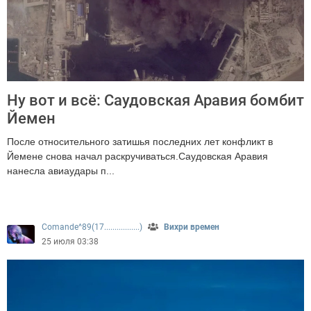
Ну вот и всё: Саудовская Аравия бомбит
Йемен
После относительного затишья последних лет конфликт в
Йемене снова начал раскручиваться.Саудовская Аравия
нанесла авиаудары п...
532
Comande^89(17.................)
Вихри времен
25 июля 03:38