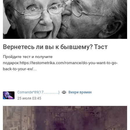
Вернетесь ли вы к бывшему? Тэст
Пройдите тест и получите
подарок:https://testometrika.com/romance/do-you-want-to-go-
back-to-your-ex/...
345
Comande^89(17.................)
Вихри времен
25 июля 03:45