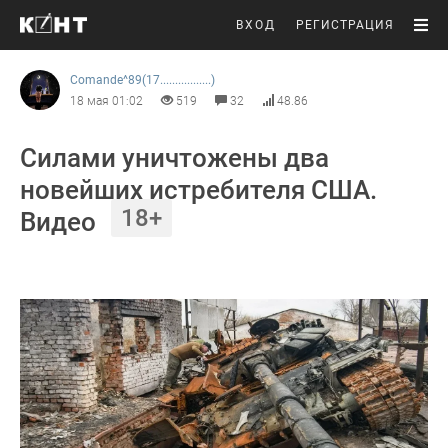
ВХОД
РЕГИСТРАЦИЯ
Comande^89(17.................)
18 мая 01:02
519
32
48.86
Силами уничтожены два
новейших истребителя США.
18+
Видео