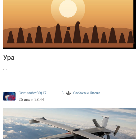
Ура
...
340
Comande^89(17.................)
Сабака и Киска
25 июля 23:44