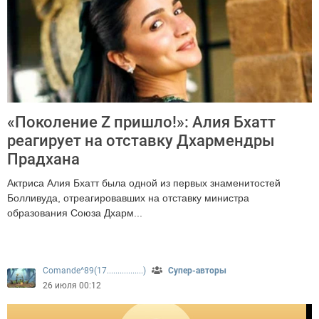
«Поколение Z пришло!»: Алия Бхатт
реагирует на отставку Дхармендры
Прадхана
Актриса Алия Бхатт была одной из первых знаменитостей
Болливуда, отреагировавших на отставку министра
образования Союза Дхарм...
292
Comande^89(17.................)
Супер-авторы
26 июля 00:12