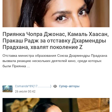
Приянка Чопра Джонас, Камаль Хаасан,
Пракаш Радж за отставку Дхармендры
Прадхана, хвалят поколение Z
Отставка министра образования Союза Дхармендры Прадхана
вызвала реакцию нескольких деятелей кино, среди которых
были Приянка ...
297
Comande^89(17.................)
Супер-авторы
26 июля 00:42