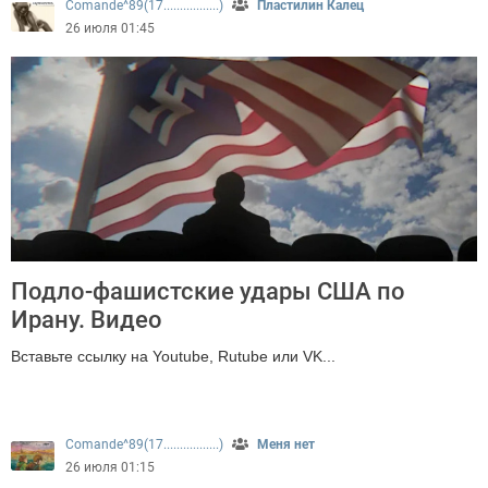
Comande^89(17.................)
Пластилин Калец
26 июля 01:45
Подло-фашистские удары США по
Ирану. Видео
Вставьте ссылку на Youtube, Rutube или VK...
253
Comande^89(17.................)
Меня нет
26 июля 01:15