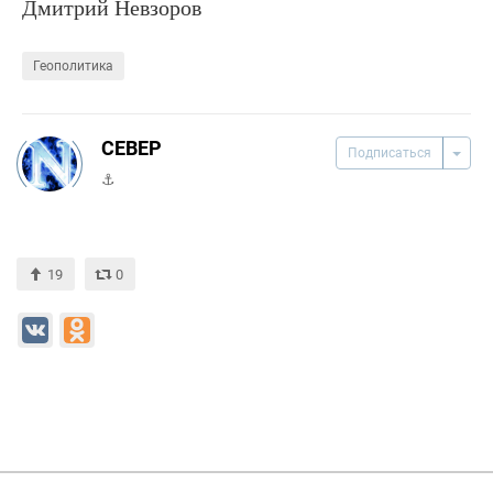
Дмитрий Невзоров
Геополитика
CEВЕР
Подписаться
⚓
19
0