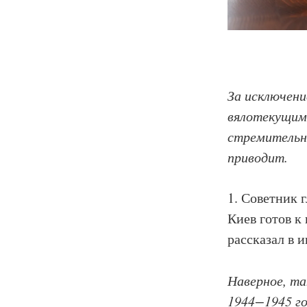
За исключен
вялотекущими
стремительно
приводит.
1. Советник 
Киев готов к
рассказал в 
Наверное, та
1944−1945 го