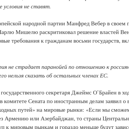
 условия не ставят.
опейской народной партии Манфред Вебер в своем 
Шарлю Мишелю раскритиковал решение властей Ве
овые требования к гражданам восьми государств, в
ия не страдает паранойей по отношению к россия
его нельзя сказать об остальных членах ЕС.
государственного секретаря Джеймс О’Брайен в ход
в комитете Сената по иностранным делам заявил о
ходных путей» на мировые рынки: «Если мы сможе
ез Армению или Азербайджан, то страны Централь
уп к мировым рынкам и гораздо меньше будут завис