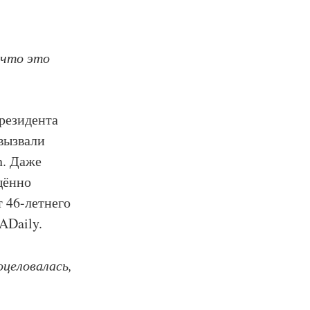
 что это
резидента
вызвали
h. Даже
щённо
т 46-летнего
ADaily.
оцеловалась,