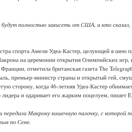
 будут полностью зависеть от США, а кто сказал,
стра спорта Амели Удеа-Кастер, целующей в шею п
акрона на церемонии открытия Олимпийских игр, 
 Франции, отметила британская газета The Telegrap
аль, премьер-министр страны и открытый гей, сму
угую сторону, когда 46-летняя Удеа-Кастер обнимае
 лидера и одаривает его жарким поцелуем, пишет E
и передала Макрону кишечную палочку, с которой п
лыв по Сене.