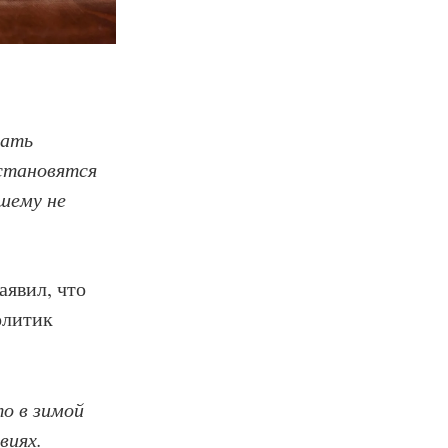
вать
 становятся
ошему не
аявил, что
олитик
то в зимой
виях.