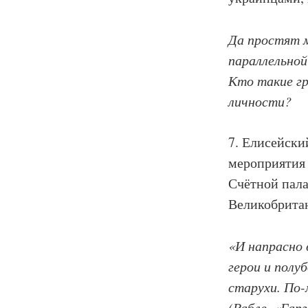
Да простят 
параллельной
Кто такие г
личности?
7. Елисейски
мероприятия 
Счётной пала
Великобритан
«И напрасно 
герои и полу
старухи. По-
(Рабле, «Гар