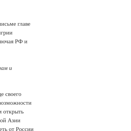
письме главе
нгрии
ключая РФ и
нам и
е своего
 возможности
м открыть
ной Азии
еть от России