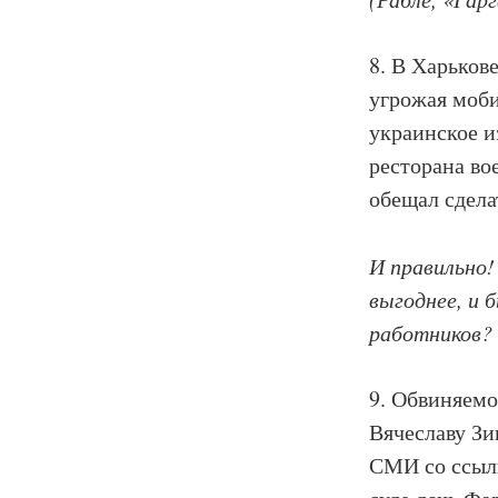
8. В Харьков
угрожая моби
украинское и
ресторана во
обещал сдела
И правильно!
выгоднее, и 
работников?
9. Обвиняемо
Вячеславу Зи
СМИ со ссылк