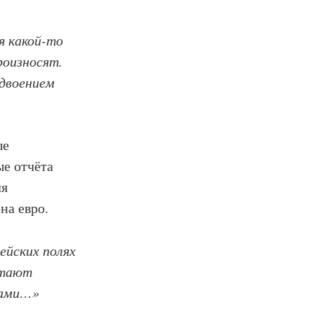
я какой-то
роизносят.
здвоением
ые
ые отчёта
ля
на евро.
ейских полях
лтают
тами…»