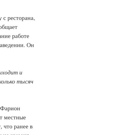
 с ресторана,
ообщает
ание работе
заведении. Он
ыходит и
сколько тысяч
ы Фарион
т местные
 что ранее в