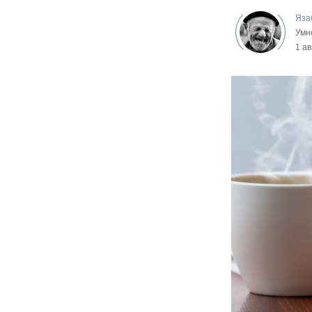
Яза
Умно
1 ав