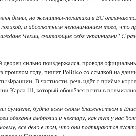
меня дамы, но женщины-политики в ЕС отличаютс
 логикой, и абсолютным непониманием того, что п
раждане Чехии, считающие себя украинцами? С ра
й дворец сильно поиздержался, проводя официальн
в прошлом году, пишет Politico со ссылкой на данн
ты Франции. В частности, речь идёт о приёме коро
ии Карла III, который обошёлся почти в полмиллио
вы думаете, будто всем своим блаженством в Елис
боги обязаны амброзии и нектару, как тут у нас бо
моему, все дело в том, что они подтираются гуся
гантюа и Пантагрюэль»).