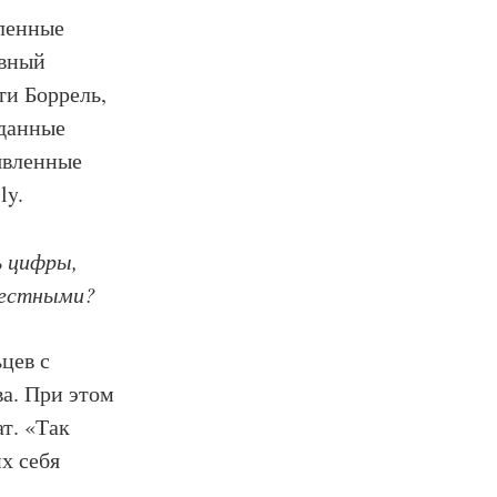
вленные
овный
ти Боррель,
 данные
явленные
ly.
ь цифры,
честными?
цев с
а. При этом
т. «Так
х себя