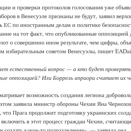
ации и проверки протоколов голосования уже объя
ыборов в Венесуэле признаны не будут, заявил верх
ь ЕС по иностранным делам и политике безопаснос
ание на тот факт, что опубликованные оппозицией
уют о совершенно ином результате, чем цифры, объ
м избирательным советом Венесуэлы, пишет EADai
ает естественный вопрос — а кто будет проверят
ные оппозицией? Или Боррель априори считает их 
сматривает возможность создания легиона доброволь
этом заявила министр обороны Чехии Яна Чернохов
, что Прага продолжит подготовку украинских солда
 включить в этот процесс граждан Чехии, считающи
и создать какое-то подразделение», — заявила она.