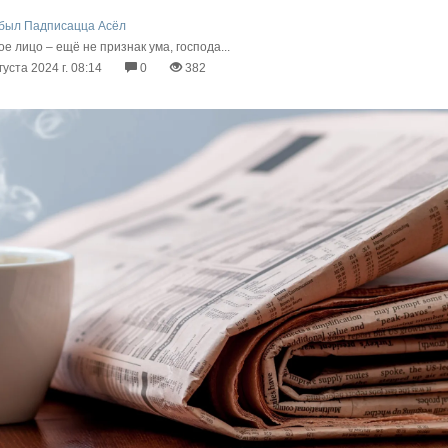
был Падписацца Асёл
е лицо – ещё не признак ума, господа...
густа 2024 г. 08:14
0
382