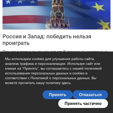
Россия и Запад: победить нельзя
проиграть
Про нас с вами и за что нам всё это В отличие от некоторых, я
уверен, что даже если они и «дураки необучаемые», то тольк...
Мы используем cookies для улучшения работы сайта,
анализа трафика и персонализации. Используя сайт или
84391
кликая на "Принять", вы соглашаетесь с нашей политикой
использования персональных данных и cookies в
Александр Дубровский
Цивилизационный троллинг
соответствии с Политикой о персональных данных. Вы
можете прочитать
нашу политику здесь
.
14 июля 16:23
Подписаться на журнал
Принять
Отказаться
206
Принять частично
Александр Дубровский