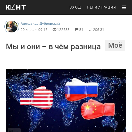
ВХОД
РЕГИСТРАЦИЯ
Александр Дубровский
29 апреля 09:15
122583
81
206.31
Моё
Мы и они – в чём разница