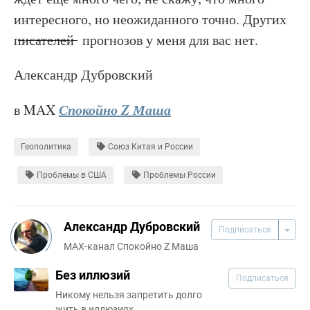
интересного, но неожиданного точно. Других
п̶и̶с̶а̶т̶е̶л̶е̶й̶ прогнозов у меня для вас нет.
Александр Дубровский
Спокойно Z Маша
в MAX
Геополитика
Союз Китая и России
Проблемы в США
Проблемы России
Александр Дубровский
Подписаться
MAX-канал Спокойно Z Маша
Без иллюзий
Подписаться
Никому нельзя запретить долго
жить в иллюзиях...