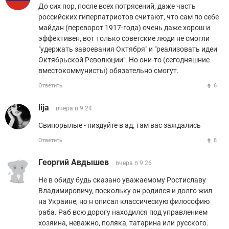
До сих пор, после всех потрясений, даже часть
российских гиперпатриотов считают, что сам по себе
майдан (переворот 1917-года) очень даже хорош и
эффективен, вот только советские люди не смогли
"удержать завоевания Октября" и "реализовать идеи
Октябрьской Революции". Но они-то (сегодняшние
вместокоммунисты) обязательно смогут.
Ответить
6
lija
вчера в 9:24
Свинорылые - пиздуйте в ад, там вас заждались
Ответить
8
Георгий Авдышев
вчера в 9:26
Не в обиду будь сказано уважаемому Ростиславу
Владимировичу, поскольку он родился и долго жил
на Украине, но н описал классическую философию
раба. Раб всю дорогу находился под управлением
хозяина, неважно, поляка, татарина или русского.