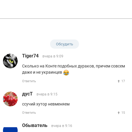
Обсудить
Tiger74
вчера в 9:09
Сколько на Конте подобных дураков, причем совсем
даже и не украинцев
Ответить
17
дусТ
вчера в 9:15
ссучий хутор невменяем
Ответить
15
Обыватель
вчера в 9:16