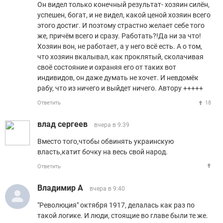
Он видел только конечный результат- хозяин силён,
успешен, богат, и не видел, какой ценой хозяин всего
этого достиг. И поэтому страстно желает себе того
же, причём всего и сразу. Работать?!Да ни за что!
Хозяин вон, не работает, а у него всё есть. А о том,
что хозяин вкалывал, как проклятый, сколачивая
своё состояние и охраняя его от таких вот
индивидов, он даже думать не хочет. И невдомёк
рабу, что из ничего и выйдет ничего. Автору +++++
Ответить
18
влад сергеев
вчера в 9:39
Вместо того,чтобы обвинять украинскую
власть,катит бочку на весь свой народ.
Ответить
Владимир А
вчера в 9:40
"Революция" октября 1917, делалась как раз по
такой логике. И люди, стоящие во главе были те же.