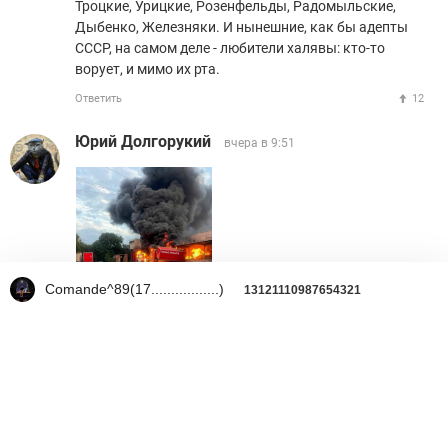
Троцкие, Урицкие, Розенфельды, Радомыльские,
Дыбенко, Железняки. И нынешние, как бы адепты
СССР, на самом деле - любители халявы: кто-то
ворует, и мимо их рта.
Ответить
12
Юрий Долгорукий
вчера в 9:51
Comande^89(17.................)
13121110987654321
Ответить
1
TSUNAMI7
вчера в 9:57
УбитьЗелюСуку