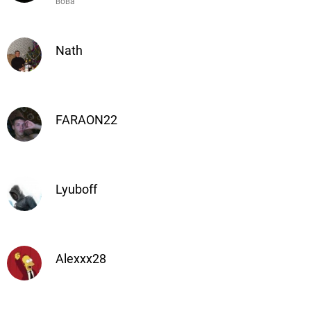
вова
Nath
FARAON22
Lyuboff
Alexxx28