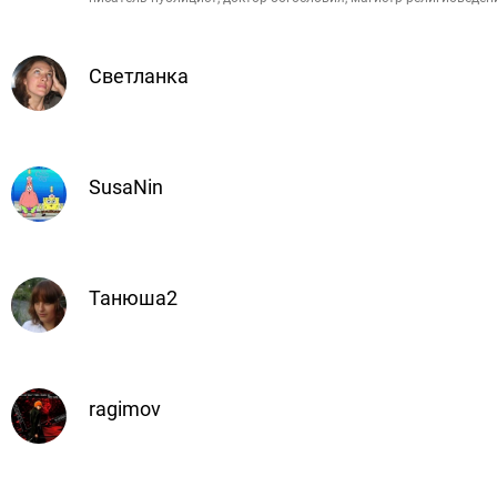
Светланка
SusaNin
Танюша2
ragimov