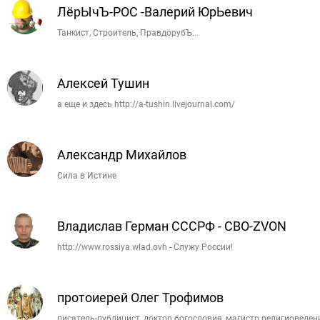
ЛёрЫчЪ-РОС -Валерий ЮрЬевич
Танкист, Строитель, ПравдорубЪ...
Алексей Тушин
а еще и здесь http://a-tushin.livejournal.com/
Александр Михайлов
Сила в Истине
Владислав Герман СССРФ - СВО-ZVON
http://www.rossiya.wlad.ovh - Служу России!
протоиерей Олег Трофимов
писатель-публицист, доктор богословия, магистр религиоведен