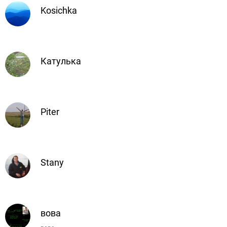
Kosichka
Катулька
Piter
Stany
вова