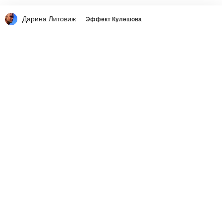
Дарина Литовиж
Эффект Кулешова
Что делать со страшным
вирусом украинства
Ростислав Ищенко
вчера в 9:01
336
45765