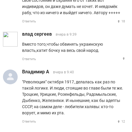
своё состояние и охраняя его от таких вот
индивидов, он даже думать не хочет. И невдомёк
рабу, что из ничего и выйдет ничего. Автору +++++
Ответить
18
влад сергеев
вчера в 9:39
Вместо того,чтобы обвинять украинскую
власть,катит бочку на весь свой народ.
Ответить
Владимир А
вчера в 9:40
"Революция" октября 1917, делалась как раз по
такой логике. И люди, стоящие во главе были те же.
Троцкие, Урицкие, Розенфельды, Радомыльские,
Дыбенко, Железняки. И нынешние, как бы адепты
СССР, на самом деле - любители халявы: кто-то
ворует, и мимо их рта.
Ответить
12