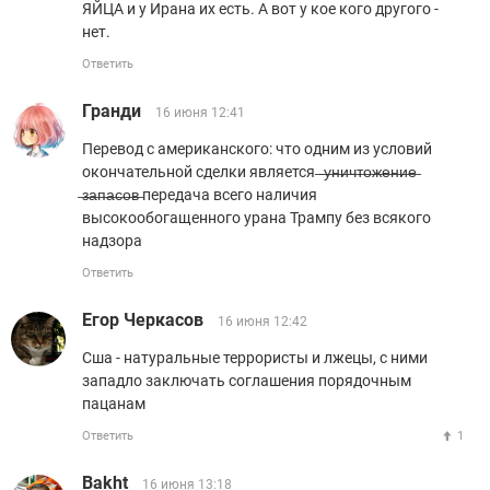
ЯЙЦА и у Ирана их есть. А вот у кое кого другого -
нет.
Ответить
Гранди
16 июня 12:41
Перевод с американского: что одним из условий
окончательной сделки является ̶ ̶у̶н̶и̶ч̶т̶о̶ж̶е̶н̶и̶е̶
̶з̶а̶п̶а̶с̶о̶в̶ передача всего наличия
высокообогащенного урана Трампу без всякого
надзора
Ответить
Егор Черкасов
16 июня 12:42
Сша - натуральные террористы и лжецы, с ними
западло заключать соглашения порядочным
пацанам
Ответить
1
Bakht
16 июня 13:18