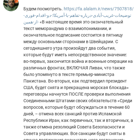
Будем посмотреть.
https://fa.alalam.ir/news/7507818/
توضیحات-غریب-آبادی-درباره-تفاهم-با-آمریکا؛-دو-اقدام-فوری-
از-همین-
«В настоящее время это окончательный
текст меморандума о взаимопонимании, и
окончательное подписание состоится в пятницу
между основными сторонами в Швейцарии. С
сегодняшнего утра произойдут два события,
которые будут иметь непосредственное значение:
во-первых, закончится война и военные операции на
различных фронтах, ВКЛЮЧАЯ Ливан, что также
было упомянуто в тексте премьер-министра
Пакистана. Во-вторых, как подтвердил президент
США, будет снята и прекращена морская блокада»
переговоры начнутся ПОСЛЕ проверки выполнения
Соединенными Штатами своих обязательств «Среди
вопросов, которые будут обсуждаться в течение 60
дней, – отмена всех санкций против Исламской
Республики Иран, как первичных, так и вторичных, а
также отмена резолюций Совета Безопасности и
Совета управляющих. Все санкции будут сняты в