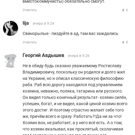
вместокоммунисты) обязательно смогут.
Ответить
6
lija
вчера в 9:24
Свинорылые - пиздуйте в ад, там вас заждались
Ответить
8
Георгий Авдышев
вчера в 9:26
Не в обиду будь сказано уважаемому Ростиславу
Владимировичу, поскольку он родился и долго жил
на Украине, но н описал классическую философию
раба. Раб всю дорогу находился под управлением
хозяина, неважно, поляка, татарина или русского.
Он видел только конечный результат- хозяин силён,
успешен, богат, и не видел, какой ценой хозяин всего
этого достиг. И поэтому страстно желает себе того
же, причём всего и сразу. Работать?!Да ни за что!
Хозяин вон, не работает, а у него всё есть. А о том,
что хозяин вкалывал, как проклятый, сколачивая