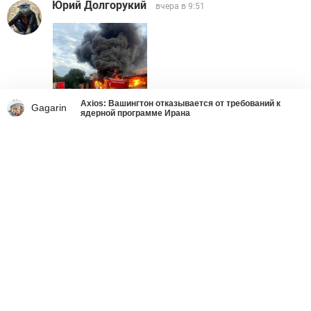
Юрий Долгорукий
вчера в 9:51
Axios: Вашингтон отказывается от требований к
Gagarin
ядерной программе Ирана
Ответить
1
TSUNAMI7
вчера в 9:57
УбитьЗелюСуку
Ответить
9