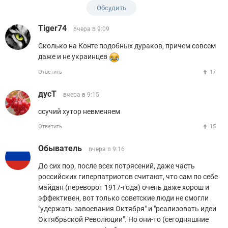
Обсудить
Tiger74
вчера в 9:09
Сколько на Конте подобных дураков, причем совсем
даже и не украинцев
Ответить
17
дусТ
вчера в 9:15
ссучий хутор невменяем
Ответить
15
Обыватель
вчера в 9:16
До сих пор, после всех потрясений, даже часть
российских гиперпатриотов считают, что сам по себе
майдан (переворот 1917-года) очень даже хорош и
эффективен, вот только советские люди не смогли
"удержать завоевания Октября" и "реализовать идеи
Октябрьской Революции". Но они-то (сегодняшние