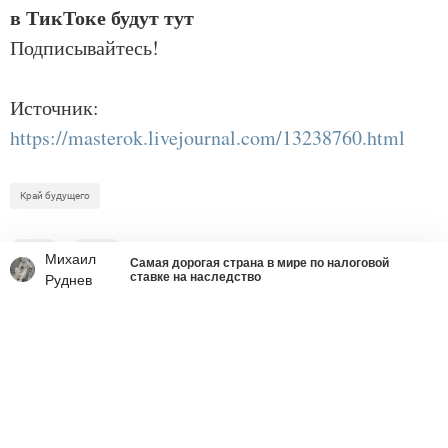
в ТикТоке
будут тут
Подписывайтесь!
Источник:
https://masterok.livejournal.com/13238760.html
Край будущего
5
0
Михаил
Самая дорогая страна в мире по налоговой
ставке на наследство
Руднев