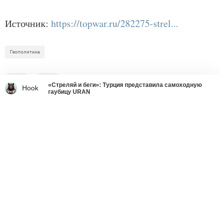
Источник:
https://topwar.ru/282275-strel...
Геополитика
5
1
«Стреляй и беги»: Турция представила самоходную
Hook
гаубицу URAN
Что делать со страшным
вирусом украинства