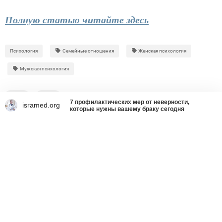
Полную статью читайте здесь
Психология
Семейные отношения
Женская психология
Мужская психология
0
0
7 профилактических мер от неверности,
isramed.org
которые нужны вашему браку сегодня
Что делать со страшным
вирусом украинства