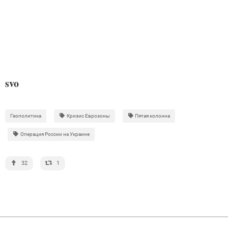
svo
Геополитика
Кризис Еврозоны
Пятая колонна
Операция России на Украине
32
1