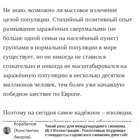
Не знаю, возможно ли массовое излечение
целой популяции. Стихийный позитивный опыт
размывания заражённых сверхмалыми (не
больше одной семьи на населённый пункт)
группами в нормальной популяции в мире
существует, но он никогда не ставился
сознательно и никогда не масштабировался на
заражённую популяцию в несколько десятков
миллионов человек, тем более уже начавшую
победное шествие по Европе.
Поэтому на сегодня самое надёжное – изоляция,
карантин и сверхжёсткие меры по обеспечению
Корабелов
Тихий ужас для международного сионизма
безопасности контактов с заражёнными.
(Константин
(II) // Иллюстрации - Похотливые блудницы-
стюардессы содомского сионизма дипстэйт
Амуров)