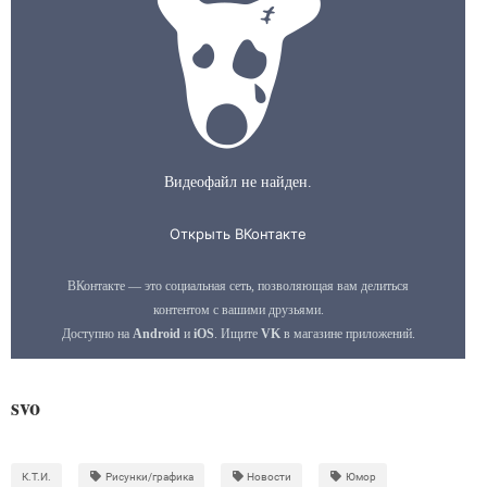
svo
К.Т.И.
Рисунки/графика
Новости
Юмор