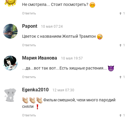
Не смотрела... Стоит посмотреть?
Ответить
1
Papont
10 мая 07:24
Цветок с названием Желтый Трампон
Ответить
1
Мария Иванова
10 мая 19:57
...да...вот так вот...Есть хищные растения...
Ответить
1
Egenka2010
12 мая 07:30
Фильм смешной, чехи много пародий
сняли
Ответить
1