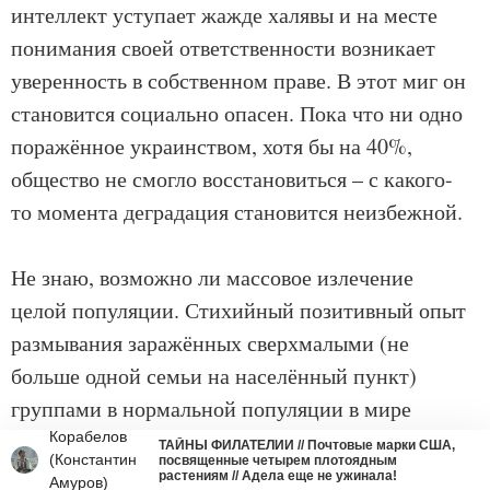
интеллект уступает жажде халявы и на месте
понимания своей ответственности возникает
уверенность в собственном праве. В этот миг он
становится социально опасен. Пока что ни одно
поражённое украинством, хотя бы на 40%,
общество не смогло восстановиться – с какого-
то момента деградация становится неизбежной.
Не знаю, возможно ли массовое излечение
целой популяции. Стихийный позитивный опыт
размывания заражённых сверхмалыми (не
больше одной семьи на населённый пункт)
группами в нормальной популяции в мире
существует, но он никогда не ставился
Корабелов
ТАЙНЫ ФИЛАТЕЛИИ // Почтовые марки США,
(Константин
посвященные четырем плотоядным
сознательно и никогда не масштабировался на
растениям // Адела еще не ужинала!
Амуров)