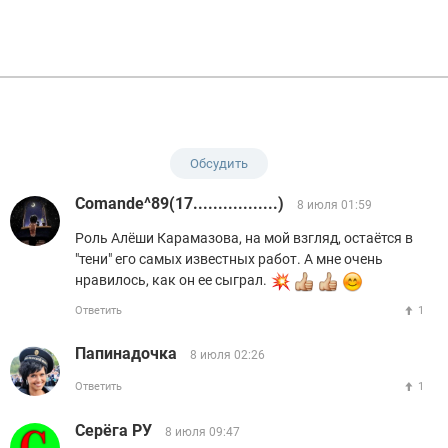
Обсудить
Comande^89(17.................)
8 июля 01:59
Роль Алёши Карамазова, на мой взгляд, остаётся в
"тени" его самых известных работ. А мне очень
нравилось, как он ее сыграл.
Ответить
1
Папинадочка
8 июля 02:26
Ответить
1
Серёга РУ
8 июля 09:47