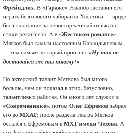
Фрейндлих
«Гараже»
. В
Рязанов заставил его
играть безголосого лаборанта Хвостова — вроде
бы в наказание за невосторженный отзыв на
«Жестоком романсе»
стихи режиссера. А в
Мягков был самым настоящим Карандышевым
«Ну так не
— тем самым, который произнес
доставайся же ты никому!»
Но актерский талант Мягкова был много
больше, чем он показал в этих, безусловно,
талантливых работах. Он много лет служил в
«Современнике»
Олег Ефремов
, потом
забрал
МХАТ
его во
; после раздела театра Мягков
МХТ имени Чехова
остался с Ефремовым в
. А
его фильмография вообще составляет около