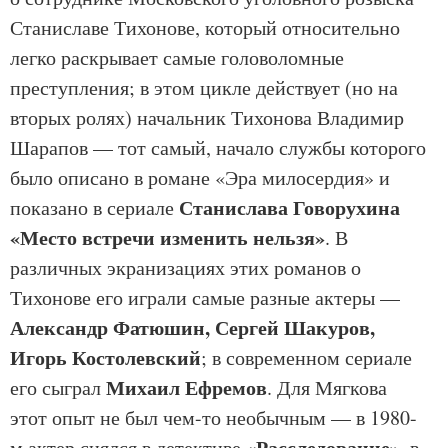
Станиславе Тихонове, который относительно
легко раскрывает самые головоломные
преступления; в этом цикле действует (но на
вторых ролях) начальник Тихонова Владимир
Шарапов — тот самый, начало службы которого
было описано в романе «Эра милосердия» и
Станислава Говорухина
показано в сериале
«Место встречи изменить нельзя»
. В
различных экранизациях этих романов о
Тихонове его играли самые разные актеры —
Александр Фатюшин, Сергей Шакуров,
Игорь Костолевский
; в современном сериале
Михаил Ефремов
его сыграл
. Для Мягкова
этот опыт не был чем-то необычным — в 1980-
«Расследование»
м актер снялся в детективе
, в