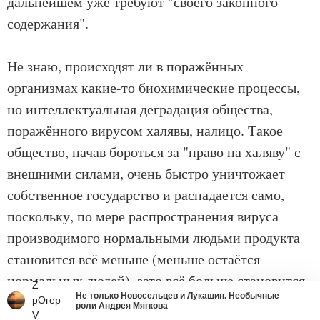
дальнейшем уже требуют "своего законного
содержания".
Не знаю, происходят ли в поражённых
организмах какие-то биохимические процессы,
но интеллектуальная деградация общества,
поражённого вирусом халявы, налицо. Такое
общество, начав бороться за "право на халяву" с
внешними силами, очень быстро уничтожает
собственное государство и распадается само,
поскольку, по мере распространения вируса
производимого нормальными людьми продукта
становится всё меньше (меньше остаётся
нормальных людей), зато всё больше становится
Z
Не только Новосельцев и Лукашин. Необычные
желающих получить всё, немедленно и без
рОгер
роли Андрея Мягкова
V