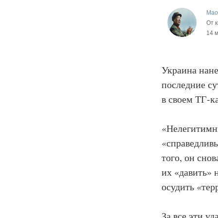
Mao
От к
14 
Украина нане
последние су
в своем ТГ-к
«Нелегитимны
«справедливы
того, он сно
их «давить» 
осудить «тер
За все эти у