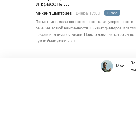
и красоты…
Михаил Дмитриев
Вчера 17:09
В топе
Посмотрите, какая естественность, какая уверенность в
себе без всякой наигранности. Никаких фильтров, пласти
показной гламурной жизни. Просто девушки, которым не
нужно было доказыват...
Зе
Mao
ма
Паден
Але
6 ав