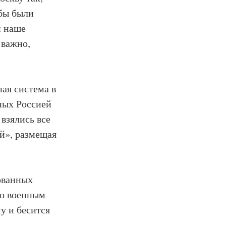
обы были
и наше
 важно,
ая система в
ных Россией
 взялись все
ый», размещая
ованных
по военным
у и бесится