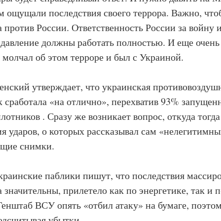
м ощущали последствия своего террора. Важно, чт
 против России. Ответственность России за войну 
давление должны работать полностью. И еще очень
 молчал об этом терроре и был с Украиной.
енский утверждает, что украинская противовоздушн
к сработала «на отлично», перехватив 93% запущен
илотников
. Сразу же возникает вопрос, откуда тогда
ия ударов, о которых рассказывал сам «нелегитимн
ющие снимки.
краинские паблики пишут, что последствия массир
а значительны, прилетело как по энергетике, так и 
Генштаб ВСУ опять «отбил атаку» на бумаге, поэтом
одсчитывая убытки.