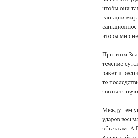
чтобы они та
санкции мира
санкционное 
чтобы мир не
При этом Зел
течение суто
ракет
и
бесп
те последств
соответству
Между тем у
ударов весьм
объектам. А 
Зеленский, п