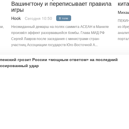
Вашингтону и переписывает правила
кит
игры
Миха
Hook
Сегодня 10:50
В топе
ПЕКИН,
ки,
Неожиданный демарш на полях саммита АСЕАН в Маниле
из Ирк
произвёл эффект разорвавшейся бомбы. Глава МИД РФ
аналит
Сергей Лавров после заседания с министрами стран-
портал
участниц Ассоциации государств Юго-Восточной А...
ленский грозит России «мощным ответом» на последний
ссированный удар
ие дома Трампи
ксандр Роджерс
густа 14:10
146
294424