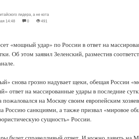
итайского лидера, а не кота
мая 14:48
0
491
сет «мощный удар» по России в ответ на массирова
тки. Об этом заявил Зеленский, разместив соответ
анале.
й» снова грозно надувает щеки, обещая России «
й» ответ на массированные удары в последние сутк
ва пожаловался на Москву своим европейским хозяев
на Россию санкциями, а также призвал «мировое об
рористическую сущность» России.
дары будет справедливый ответ. И нужно давить на М