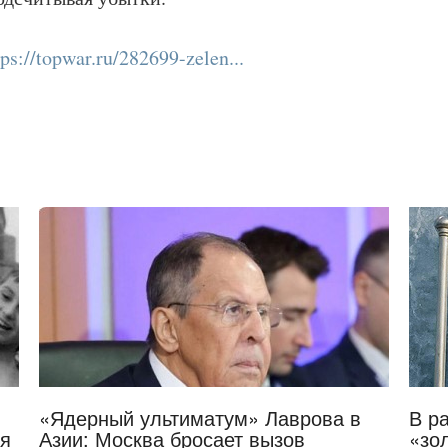
tps://topwar.ru/282699-zelen...
«Ядерный ультиматум» Лаврова в
В р
ля
Азии: Москва бросает вызов
«зо