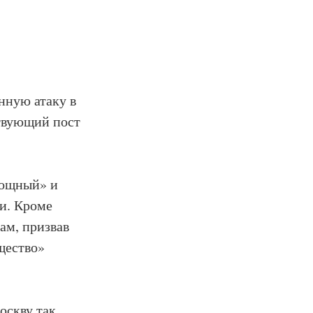
нную атаку в
ствующий пост
мощный» и
и. Кроме
ам, призвав
щество»
оскву так,