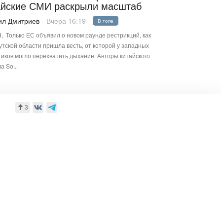
айские СМИ раскрыли масштаб
ил Дмитриев
Вчера 16:19
В топе
 Только ЕС объявил о новом раунде рестрикций, как
утской области пришла весть, от которой у западных
иков могло перехватить дыхание. Авторы китайского
а So...
3