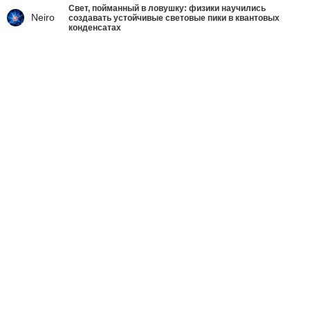
Свет, пойманный в ловушку: физики научились
Neiro
создавать устойчивые световые пики в квантовых
конденсатах
Что делать со страшным
вирусом украинства
Ростислав Ищенко
вчера в 9:01
341
48698