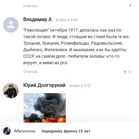
Ответить
Владимир А
вчера в 9:40
"Революция" октября 1917, делалась как раз по
такой логике. И люди, стоящие во главе были те же.
Троцкие, Урицкие, Розенфельды, Радомыльские,
Дыбенко, Железняки. И нынешние, как бы адепты
СССР, на самом деле - любители халявы: кто-то
ворует, и мимо их рта.
Ответить
12
Юрий Долгорукий
вчера в 9:51
ANovoross
Народному фронту 15 лет
Ответить
1