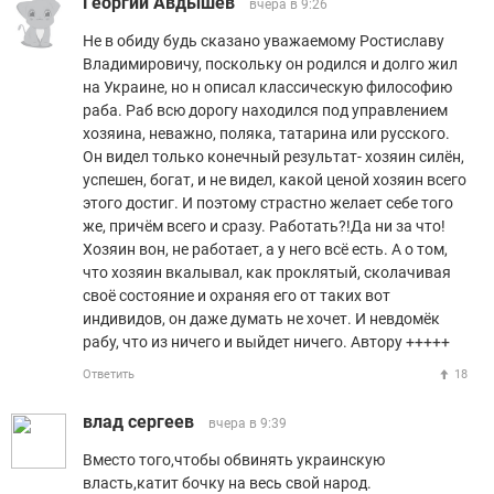
Георгий Авдышев
вчера в 9:26
Не в обиду будь сказано уважаемому Ростиславу
Владимировичу, поскольку он родился и долго жил
на Украине, но н описал классическую философию
раба. Раб всю дорогу находился под управлением
хозяина, неважно, поляка, татарина или русского.
Он видел только конечный результат- хозяин силён,
успешен, богат, и не видел, какой ценой хозяин всего
этого достиг. И поэтому страстно желает себе того
же, причём всего и сразу. Работать?!Да ни за что!
Хозяин вон, не работает, а у него всё есть. А о том,
что хозяин вкалывал, как проклятый, сколачивая
своё состояние и охраняя его от таких вот
индивидов, он даже думать не хочет. И невдомёк
рабу, что из ничего и выйдет ничего. Автору +++++
Ответить
18
влад сергеев
вчера в 9:39
Вместо того,чтобы обвинять украинскую
власть,катит бочку на весь свой народ.