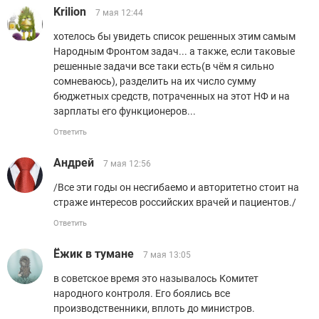
Krilion
7 мая 12:44
хотелось бы увидеть список решенных этим самым
Народным Фронтом задач... а также, если таковые
решенные задачи все таки есть(в чём я сильно
сомневаюсь), разделить на их число сумму
бюджетных средств, потраченных на этот НФ и на
зарплаты его функционеров...
Ответить
Андрей
7 мая 12:56
/Все эти годы он несгибаемо и авторитетно стоит на
страже интересов российских врачей и пациентов./
Ответить
Ёжик в тумане
7 мая 13:05
в советское время это называлось Комитет
народного контроля. Его боялись все
производственники, вплоть до министров.