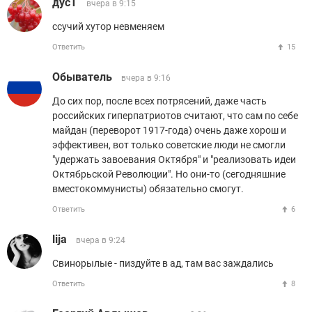
дусТ
вчера в 9:15
ссучий хутор невменяем
Ответить
15
Обыватель
вчера в 9:16
До сих пор, после всех потрясений, даже часть
российских гиперпатриотов считают, что сам по себе
майдан (переворот 1917-года) очень даже хорош и
эффективен, вот только советские люди не смогли
"удержать завоевания Октября" и "реализовать идеи
Октябрьской Революции". Но они-то (сегодняшние
вместокоммунисты) обязательно смогут.
Ответить
6
lija
вчера в 9:24
Свинорылые - пиздуйте в ад, там вас заждались
Ответить
8