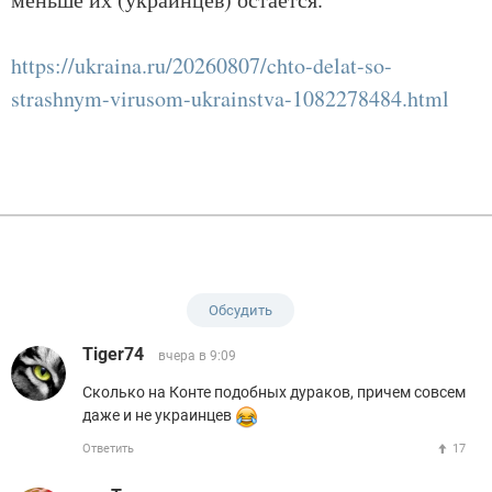
https://ukraina.ru/20260807/chto-delat-so-
strashnym-virusom-ukrainstva-1082278484.html
Обсудить
Tiger74
вчера в 9:09
Сколько на Конте подобных дураков, причем совсем
даже и не украинцев
Ответить
17