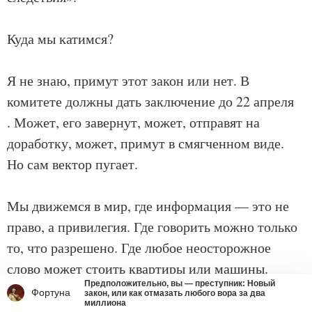
Куда мы катимся?
Я не знаю, примут этот закон или нет. В
комитете должны дать заключение до 22 апреля
. Может, его завернут, может, отправят на
доработку, может, примут в смягченном виде.
Но сам вектор пугает.
Мы движемся в мир, где информация — это не
право, а привилегия. Где говорить можно только
то, что разрешено. Где любое неосторожное
слово может стоить квартиры или машины.
Предположительно, вы — преступник: Новый
Фортуна
закон, или как отмазать любого вора за два
миллиона
И знаете, что самое грустное? Когда закон