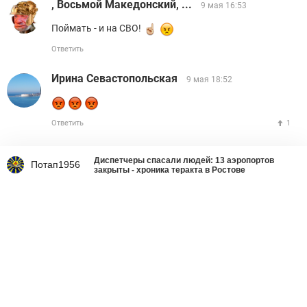
, Восьмой Македонский, ...
9 мая 16:53
Поймать - и на СВО!
Ответить
Ирина Севастопольская
9 мая 18:52
Ответить
1
Диспетчеры спасали людей: 13 аэропортов
Потап1956
закрыты - хроника теракта в Ростове
Что делать со страшным