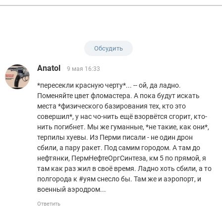
Обсудить
Anatol
9 мая 16:33
*пересекли красную черту*... -- ой, да ладно.
Поменяйте цвет фломастера. А пока будут искать
места *физического базирования тех, кто это
совершил*, у нас чо-нить ещё взорвётся сгорит, кто-
нить погибнет. Мы же гуманные, *не такие, как они*,
терпилы хуевы. Из Перми писали - не один дрон
сбили, а пару ракет. Под самим городом. А там до
нефтянки, ПермНефтеОргСинтеза, км 5 по прямой, я
там как раз жил в своё время. Ладно хоть сбили, а то
полгорода к #уям снесло бы. Там же и аэропорт, и
военный аэродром...
Ответить