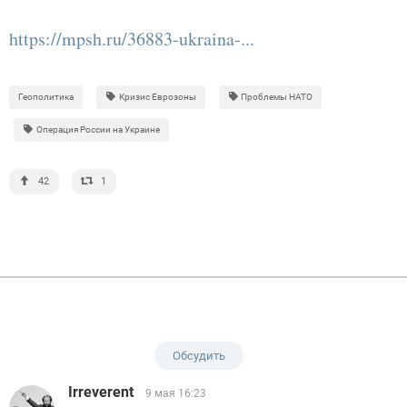
https://mpsh.ru/36883-ukraina-...
Геополитика
Кризис Еврозоны
Проблемы НАТО
Операция России на Украине
42
1
Обсудить
Irreverent
9 мая 16:23