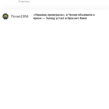
Ответить
«Украина проиграла»: в Чехии объявили о
Потап1956
крахе — Запад устал и бросает Киев
Что делать со страшным
вирусом украинства
Ростислав Ищенко
вчера в 9:01
341
48698