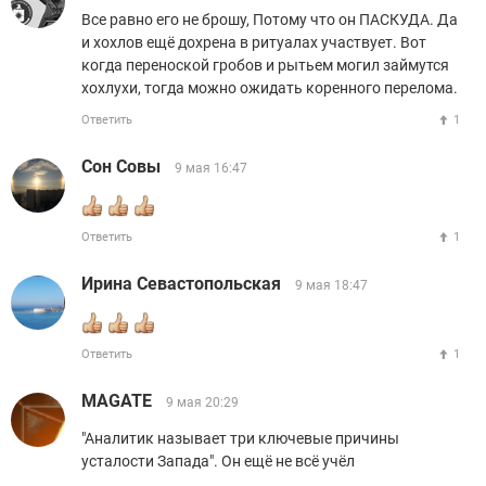
Все равно его не брошу, Потому что он ПАСКУДА. Да
и хохлов ещё дохрена в ритуалах участвует. Вот
когда переноской гробов и рытьем могил займутся
хохлухи, тогда можно ожидать коренного перелома.
Ответить
1
Сон Совы
9 мая 16:47
Ответить
1
Ирина Севастопольская
9 мая 18:47
Ответить
1
MAGATE
9 мая 20:29
"Аналитик называет три ключевые причины
усталости Запада". Он ещё не всё учёл