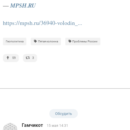
MPSH.RU
—
https://mpsh.ru/36940-volodin_...
Геополитика
Пятая колонна
Проблемы России
59
3
Обсудить
Гамчикот
15 мая 14:31