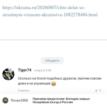
https://ukraina.ru/20260807/chto-delat-so-
strashnym-virusom-ukrainstva-1082278484.html
Обсудить
Tiger74
вчера в 9:09
Сколько на Конте подобных дураков, причем совсем
даже и не украинцев
Ответить
17
Приговор предателям: Володин закрыл
Потап1956
дусТ
вчера в 9:15
Назаровым въезд в Россию