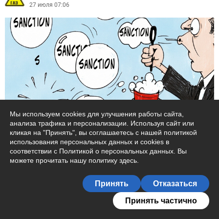
27 июля 07:06
Мы используем cookies для улучшения работы сайта,
анализа трафика и персонализации. Используя сайт или
Последний рывок перед эмбарго. Как
кликая на "Принять", вы соглашаетесь с нашей политикой
меняется газовый рынок Европы
использования персональных данных и cookies в
соответствии с Политикой о персональных данных. Вы
Европа покупает больше российского газа, одновременно
можете прочитать
нашу политику здесь
.
готовясь отказаться от негоЕвропейский газовый рынок вновь
Подписаться на журнал
оказался в ц...
Принять
Отказаться
172
8
Принять частично
proekt-gaz.ru
proekt-gaz.ru
Все о газе