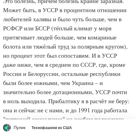
Это болезнь, причём болезнь крайне заразная.
Может быть, в УССР в процентном отношении
любителей халявы и было чуть больше, чем в
РСФСР или БССР (тёплый климат у моря
притягивает людей больше, чем комариные
болота или тяжёлый труд за полярным кругом),
но процент этот был сопоставим. И в УССР
даже ниже, чем в среднем по СССР, где, кроме
России и Белоруссии, остальные республики
были более южными, чем Украина – и
значительно более дотационными, УССР почти
в ноль выходила. Прибалтику я в расчёт не беру:
она и сейчас не с нами, и до 1991 года работала
"витриной социализма" на особом положении.
Пулик
Технофашизм из США