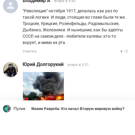
Владимир А
вчера в 9:40
"Революция" октября 1917, делалась как раз по
такой логике. И люди, стоящие во главе были те же.
Троцкие, Урицкие, Розенфельды, Радомыльские,
Дыбенко, Железняки. И нынешние, как бы адепты
СССР, на самом деле - любители халявы: кто-то
ворует, и мимо их рта.
Ответить
12
Юрий Долгорукий
вчера в 9:51
Пулик
Маким Равреба: Кто начал Вторую мировую войну?
Ответить
1
TSUNAMI7
вчера в 9:57