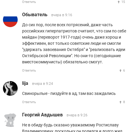
Ответить
15
Обыватель
вчера в 9:16
До сих пор, после всех потрясений, даже часть
российских гиперпатриотов считают, что сам по себе
майдан (переворот 1917-года) очень даже хорош и
эффективен, вот только советские люди не смогли
"удержать завоевания Октября" и "реализовать идеи
Октябрьской Революции". Но они-то (сегодняшние
вместокоммунисты) обязательно смогут.
Ответить
6
lija
вчера в 9:24
Свинорылые - пиздуйте в ад, там вас заждались
Ответить
8
Георгий Авдышев
вчера в 9:26
Не в обиду будь сказано уважаемому Ростиславу
Владимировичу, поскольку он родился и долго жил