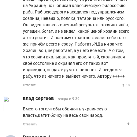
на Украине, но н описал классическую философию
раба. Раб всю дорогу находился под управлением
хозяина, неважно, поляка, татарина или русского.
Он видел только конечный результат- хозяин силён,
успешен, богат, и не видел, какой ценой хозяин всего
этого достиг. И поэтому страстно желает себе того
же, причём всего и сразу. Работать?!Да ни за что!
Хозяин вон, не работает, а у него всё есть. А о том,
что хозяин вкалывал, как проклятый, сколачивая
своё состояние и охраняя его от таких вот
индивидов, он даже думать не хочет. И невдомёк
рабу, что из ничего и выйдет ничего. Автору +++++
Ответить
18
влад сергеев
вчера в 9:39
Вместо того,чтобы обвинять украинскую
власть,катит бочку на весь свой народ.
Ответить