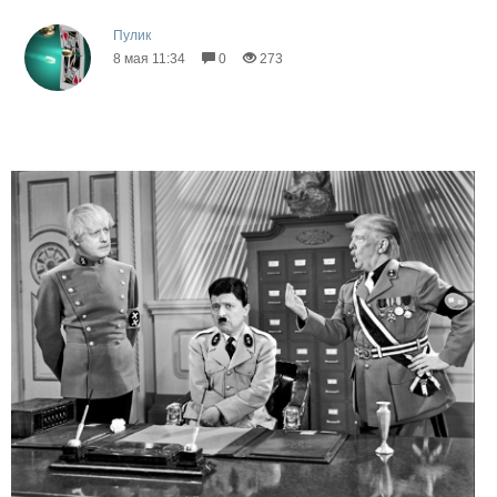
Пулик
8 мая 11:34
0
273