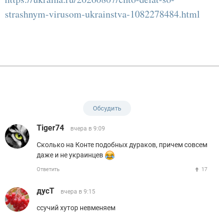
strashnym-virusom-ukrainstva-1082278484.html
Обсудить
Tiger74
вчера в 9:09
Сколько на Конте подобных дураков, причем совсем
даже и не украинцев
Ответить
17
дусТ
вчера в 9:15
ссучий хутор невменяем