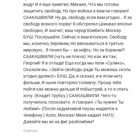
воду! И я еще заметил, Михаил, Что мы готовы
защитить свободу, Но про войска я вам не говорил!
СААКАШВИЛИ: Ну да, свободу, если вам угодно… Я за
свободу всякого порву! Я обстрелял Цхинвал вполне
свободно, И значит, ваш черед бомбить Москву.
БУШ: Послушайте. Сейчас я вам втолкую. Свободу
мы, конечно, бережем, Но ввязываться в третью
мировую… Я понял бы – за нефть. Но за боржом?!
СААКАШВИЛИ (чуть не плача): Но как же так,
Георгий! Я в отпаде! Еще когда мы пели «Сулико»,
Сказали вы: «Зайти свободы ради Ты можешь сколь
угодно далеко!» БУШ: Да, я сказал, и в этом нету
фальши, И ныне повторяю толмачу: Прошу тебя
пойти как можно дальше И побыстрей, а то я спать
хочу. (Кладет трубку.) СААКАШВИЛИ: Чего-то
получилось плоховато. А говорил: «Ты нужен! Ты
любим!» (После задумчивой паузы кидается к
телефону.) Алло, Москва! Меня кидает НАТО.
Давайте мы их на фиг разбомбим?
Ответить