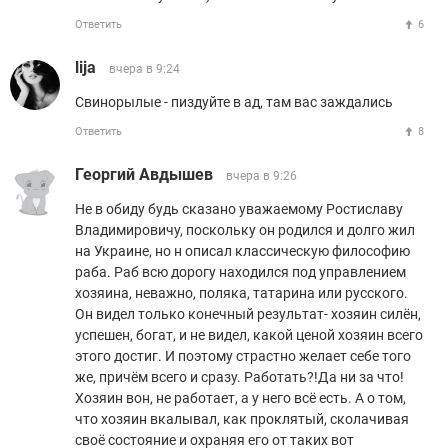
Ответить
6
lija
вчера в 9:24
Свинорылые - пиздуйте в ад, там вас заждались
Ответить
8
Георгий Авдышев
вчера в 9:26
Не в обиду будь сказано уважаемому Ростиславу
Владимировичу, поскольку он родился и долго жил
на Украине, но н описал классическую философию
раба. Раб всю дорогу находился под управлением
хозяина, неважно, поляка, татарина или русского.
Он видел только конечный результат- хозяин силён,
успешен, богат, и не видел, какой ценой хозяин всего
этого достиг. И поэтому страстно желает себе того
же, причём всего и сразу. Работать?!Да ни за что!
Хозяин вон, не работает, а у него всё есть. А о том,
что хозяин вкалывал, как проклятый, сколачивая
своё состояние и охраняя его от таких вот