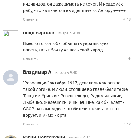
индивидов, он даже думать не хочет. И невдомёк
рабу, что из ничего и выйдет ничего. Автору +++++
Ответить
18
влад сергеев
вчера в 9:39
Вместо того,чтобы обвинять украинскую
власть,катит бочку на весь свой народ.
Ответить
Владимир А
вчера в 9:40
"Революция" октября 1917, делалась как раз по
такой логике. И люди, стоящие во главе были те же.
Троцкие, Урицкие, Розенфельды, Радомыльские,
Дыбенко, Железняки. И нынешние, как бы адепты
СССР, на самом деле - любители халявы: кто-то
ворует, и мимо их рта.
Ответить
12
Юрий Долгорукий