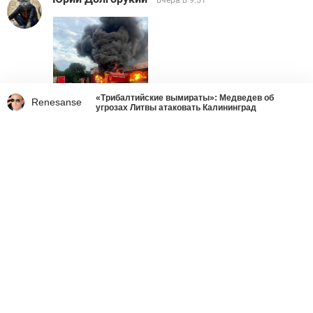
вчера в 9:51
«Трибалтийские вымираты»: Медведев об
Renesanse
угрозах Литвы атаковать Калининград
Ответить
1
TSUNAMI7
вчера в 9:57
УбитьЗелюСуку
Ответить
9
Иванов