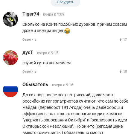
Обсудить
Tiger74
вчера в 9:09
Сколько на Конте подобных дураков, причем совсем
даже и не украинцев
Ответить
17
дусТ
вчера в 9:15
ссучий хутор невменяем
Ответить
15
Обыватель
вчера в 9:16
До сих пор, после всех потрясений, даже часть
российских гиперпатриотов считают, что сам по себе
майдан (переворот 1917-года) очень даже хорош и
эффективен, вот только советские люди не смогли
"удержать завоевания Октября" и "реализовать идеи
Октябрьской Революции". Но они-то (сегодняшние
вместокоммунисты) обязательно смогут.