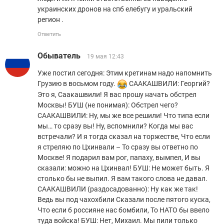
украинских дронов на спб елебугу и уральский
регион .
Ответить
Обыватель
19 мая 12:43
Уже постил сегодня: Этим кретинам надо напомнить
Грузию в восьмом году.
СААКАШВИЛИ: Георгий?
Это я, Саакашвили! Я вас прошу начать обстрел
Москвы! БУШ (не понимая): Обстрел чего?
СААКАШВИЛИ: Ну, мы же все решили! Что типа если
мы… то сразу вы! Ну, вспомнили? Когда мы вас
встречали? И я тогда сказал на торжестве, Что если
я стреляю по Цхинвали – То сразу вы ответно по
Москве! Я подарил вам рог, папаху, вымпел, И вы
сказали: можно на Цхинвал! БУШ: Не может быть. Я
столько бы не выпил. Я вам такого слова не давал.
СААКАШВИЛИ (раздосадованно): Ну как же так!
Ведь вы под чахохбили Сказали после пятого куска,
Что если б россияне нас бомбили, То НАТО бы ввело
туда войска! БУШ: Нет, Михаил. Мы пили только