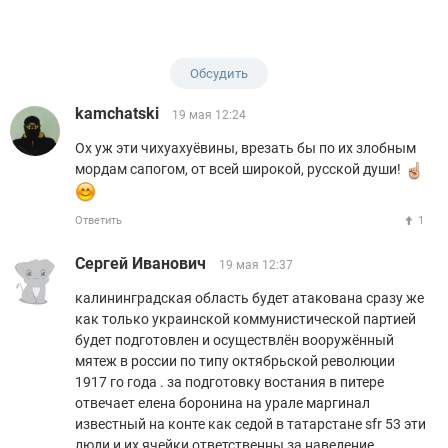
Обсудить
kamchatski
19 мая 12:24
Ох уж эти чихуахуёвины, врезать бы по их злобным
мордам сапогом, от всей широкой, русской души!
Ответить
1
Сергей Иванович
19 мая 12:37
калининградская область будет атакована сразу же
как только украинской коммунистической партией
будет подготовлен и осуществлён вооружённый
мятеж в россии по типу октябрьской революции
1917 го года . за подготовку востания в питере
отвечает елена боронина на урале маргинал
известный на конте как седой в татарстане sfr 53 эти
люди и их ячейки ответственны за наведение