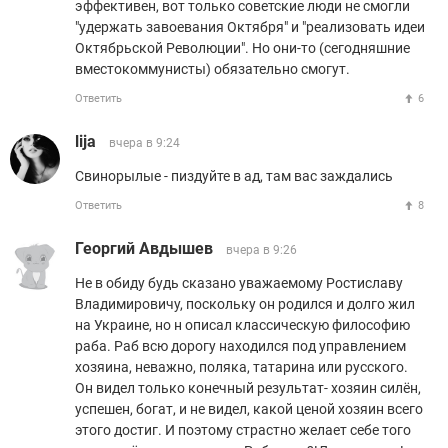
эффективен, вот только советские люди не смогли
"удержать завоевания Октября" и "реализовать идеи
Октябрьской Революции". Но они-то (сегодняшние
вместокоммунисты) обязательно смогут.
Ответить
6
lija
вчера в 9:24
Свинорылые - пиздуйте в ад, там вас заждались
Ответить
8
Георгий Авдышев
вчера в 9:26
Не в обиду будь сказано уважаемому Ростиславу
Владимировичу, поскольку он родился и долго жил
на Украине, но н описал классическую философию
раба. Раб всю дорогу находился под управлением
хозяина, неважно, поляка, татарина или русского.
Он видел только конечный результат- хозяин силён,
успешен, богат, и не видел, какой ценой хозяин всего
этого достиг. И поэтому страстно желает себе того