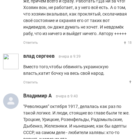
же, причём всего и сразу. Работать?!Да ни за что!
Хозяин вон, не работает, а у него всё есть. А о том,
что хозяин вкалывал, как проклятый, сколачивая
своё состояние и охраняя его от таких вот
индивидов, он даже думать не хочет. И невдомёк
рабу, что из ничего и выйдет ничего. Автору +++++
Ответить
18
влад сергеев
вчера в 9:39
Вместо того,чтобы обвинять украинскую
власть,катит бочку на весь свой народ.
Ответить
Владимир А
вчера в 9:40
"Революция" октября 1917, делалась как раз по
такой логике. И люди, стоящие во главе были те же.
Троцкие, Урицкие, Розенфельды, Радомыльские,
Дыбенко, Железняки. И нынешние, как бы адепты
СССР, на самом деле - любители халявы: кто-то