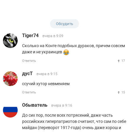
Обсудить
Tiger74
вчера в 9:09
Сколько на Конте подобных дураков, причем совсем
даже и не украинцев
Ответить
17
дусТ
вчера в 9:15
ссучий хутор невменяем
Ответить
15
Обыватель
вчера в 9:16
До сих пор, после всех потрясений, даже часть
российских гиперпатриотов считают, что сам по себе
майдан (переворот 1917-года) очень даже хорош и