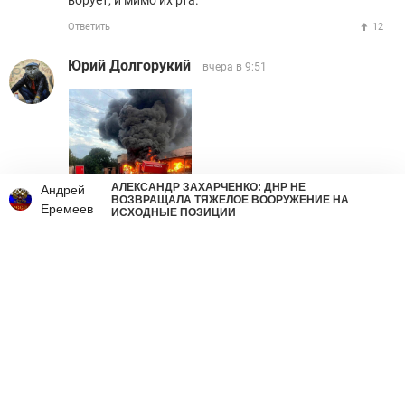
ворует, и мимо их рта.
Ответить
12
Юрий Долгорукий
вчера в 9:51
АЛЕКСАНДР ЗАХАРЧЕНКО: ДНР НЕ
Андрей
ВОЗВРАЩАЛА ТЯЖЕЛОЕ ВООРУЖЕНИЕ НА
Еремеев
ИСХОДНЫЕ ПОЗИЦИИ
Ответить
1
TSUNAMI7
вчера в 9:57
УбитьЗелюСуку