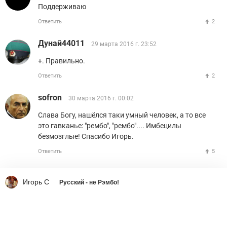
Поддерживаю
Ответить
2
Дунай44011
29 марта 2016 г. 23:52
+. Правильно.
Ответить
2
sofron
30 марта 2016 г. 00:02
Слава Богу, нашёлся таки умный человек, а то все
это гавканье: "рембо", "рембо".... Имбецилы
безмозглые! Спасибо Игорь.
Ответить
5
Игорь С
Русский - не Рэмбо!