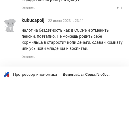
Ответить
1
kukucapolj
22 июня 2023 г. 23:11
налог на бездетность как в СССРе и отменить
пенсии. поэтапно. Не можешь родить себе
кормильца в старости? копи деньги. сдавай комнату
или усынови младенца и воспитай.
Ответить
Прогрессор ипономики
Демографы. Совы. Глобус.
Что делать со страшным