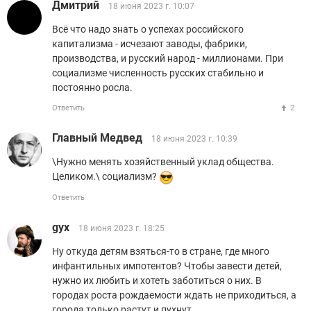
Дмитрий
18 июня 2023 г. 10:07
Всё что надо знать о успехах российского
капитализма - исчезают заводы, фабрики,
производства, и русский народ - миллионами. При
социализме численность русских стабильно и
постоянно росла.
Ответить
2
Главный Медвед
18 июня 2023 г. 10:39
\Нужно менять хозяйственный уклад общества.
Целиком.\ социализм?
Ответить
gyx
18 июня 2023 г. 18:25
Ну откуда детям взяться-то в стране, где много
инфантильных импотентов? Чтобы завести детей,
нужно их любить и хотеть заботиться о них. В
городах роста рождаемости ждать не приходиться, а
города только растут и пухнут.