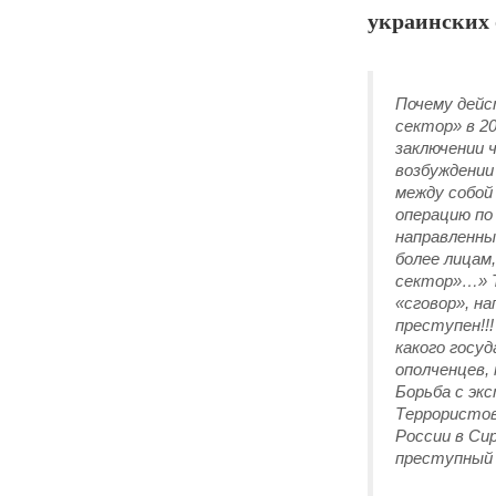
украинских 
Почему дейс
сектор» в 2
заключении 
возбуждении 
между собой
операцию по
направленны
более лицам
сектор»…» Т
«сговор», н
преступен!!!
какого госу
ополченцев,
Борьба с эк
Террористов
России в Си
преступный 