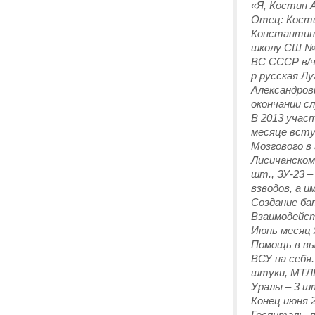
«Я, Костин А
Отец: Кости
Константинов
школу СШ №15
ВС СССР в/ч 
р русская Лу
Александрови
окончании сл
В 2013 участ
месяце вступ
Мозгового в 
Лисичанском
шт., ЗУ-23 –
взводов, а и
Создание бат
Взаимодейст
Июнь месяц Я
Помощь в вы
ВСУ на себя
штуки, МТЛБ
Уралы – 3 
Конец июня 2
Госпиталь, п