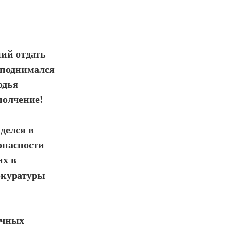
мий отдать
 поднимался
одья
полчение!
иделся в
опасности
их в
окуратуры
ичных