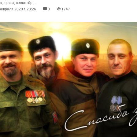
к, юрист, волонтёр...
евраля 2020 г. 23:26
0
1747