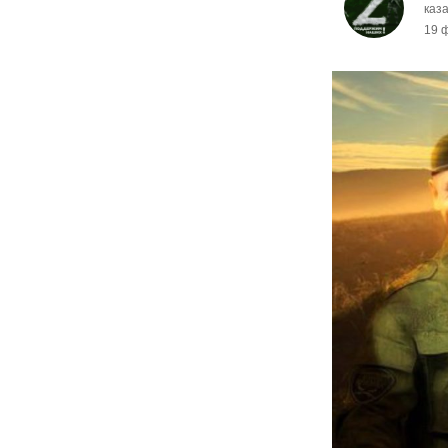
каза
19 ф