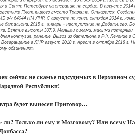
я в Санкт Петербург на операцию на сердце. В августе 2014 г
советника Плотницкого вместо Травкина. Отказался. Создани
Б в/ч 64044 НМ ЛНР. С августа по конец октября 2014 г. ком
е батальона. 2015 г., январь – наступление на Дебальцево. Б
вка. Взятие высоты 307,9. Малыми силами, малыми потерями, 
едная контузия, ранение. Вывоз из батальона в РФ. Лечение в
 Возвращение в ЛНР август 2018 г. Арест в октябре 2018 г. 
ому обвинению».
век сейчас не скамье подсудимых в Верховном су
ародной Республики!
втра будет вынесен Приговор…
» ли? Только ли ему и Мозговому? Или всему Н
Донбасса?