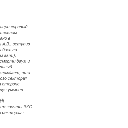
зации «правый
ительном
ано в
н А.В., вступив
и боевую
м авт.),
 смерти двум и
правый
верждает, что
вого сектора»
На стороне
руя умысел
Й!
этим заняты ВКС
о сектора» -