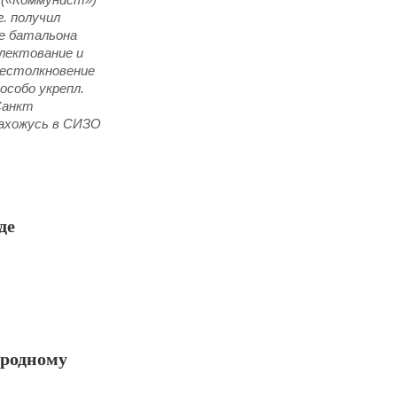
. получил
е батальона
плектование и
оестолкновение
особо укрепл.
 Санкт
Нахожусь в СИЗО
де
ародному