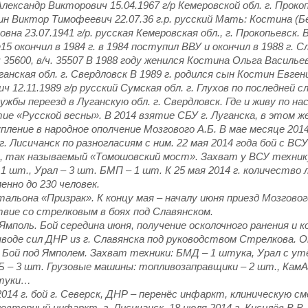
лександр Викторович 15.04.1967 г/р Кемеровской обл. г. Прокоп
н Виктор Тимофеевич 22.07.36 г.р. русский Мать: Костина (Б
на 23.07.1941 г/р. русская Кемеровская обл., г. Прокопьевск. 
 окончил в 1984 г. в 1984 поступил ВВУ и окончил в 1988 г. С
35600, в/ч. 35507 В 1988 году женился Костина Ольга Васильевн
ганская обл. г. Свердловск В 1989 г. родился сын Костин Евген
ч 12.11.1989 г/р русский Сумская обл. г. Глухов по последней с
ужбы переезд в Луганскую обл. г. Свердловск. Где и живу по н
ие «Русской весны». В 2014 взятие СБУ г. Луганска, в этом же
ление в народное ополчение Мозгового А.Б. В мае месяце 2014
г. Лисичанск по разногласиям с ним. 22 мая 2014 года бой с ВСУ
, так называемый «Томошовский мост». Захват у ВСУ техник
 1 шт., Урал – 3 шт. БМП – 1 шт. К 25 мая 2014 г. количество л
менно до 230 человек.
альона «Призрак». К концу мая – началу июня приезд Мозговог
вие со стрелковым в боях под Славянском.
мполь. Бой середина июня, получение осколочного ранения и к
воде сил ДНР из г. Славянска под руководством Стрелкова. 
. Бой под Ямполем. Захват техники: БМД – 1 штука, Урал с ут
 – 3 шт. Грузовые машины: топливозаправщики – 2 шт., КамАЗ
штуки…
014 г. бой г. Северск, ДНР – перенёс инфаркт, клиническую с
овторный инфаркт. г. Лисичанск. 18 июля 2014 г. Кисилёв В.В