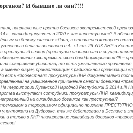
органов? И бывшие ли они?!!!
твия, направленные против боевиков экстремистской органи
014 г., квалифицируются в 2020 г. как «преступные»? В обвин
чёрным по белому сказано: «Лицо, в отношении которого отказ
уголовного дела на основании п.4. ч.1 ст. 26 УПК ЛНР и Кости
 в преступный сговор (преступно планировали и осуществлял
 обезвреживанию экстремистского бандформирования?!!! – при
й на совершение убийства, то есть умышленного причинения
, а именно лицам, принадлежащим к радикальной организации «
о есть «доблестная» прокуратура ЛНР документально подт
аправленный на умышленное причинение смерти боевикам «пра
 На территории Луганской Народной Республики! В 2014 г.!!! 
дарства выступают сотрудники прокуратуры ЛНР, квалифици
 направленный на ликвидацию боевиков как преступный?
стремизмом и терроризмом официально признана ПРЕСТУПНО
 уничтожали на Дубровке, так же действовали в Беслане и 
рии и только в ЛНР планирование ликвидации боевиков «правог
сговор!