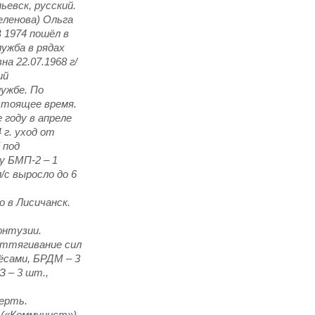
ьевск, русский.
еленова) Ольга
В 1974 пошёл в
лужба в рядах
а 22.07.1968 г/
ий
лужбе. По
астоящее время.
 году в апреле
 г. уход от
 под
у БМП-2 – 1
/с выросло до 6
о в Лисичанск.
онтузии.
Оттягивание сил
ёсами, БРДМ – 3
 – 3 шт.,
мерть.
. («Коммунист»)