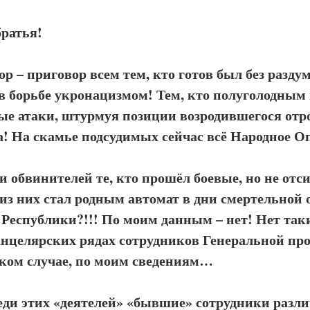
братья!
р – приговор всем тем, кто готов был без разду
в борьбе укронацизмом! Тем, кто полуголодным
ые атаки, штурмуя позиции возродившегося отр
а! На скамье подсудимых сейчас всё Народное О
и обвинителей те, кто прошёл боевые, но не отс
из них стал родным автомат в дни смертельной 
 Республики?!!! По моим данным – нет! Нет так
нцелярских рядах сотрудников Генеральной пр
ком случае, по моим сведениям…
реди этих «деятелей» «бывшие» сотрудники разл