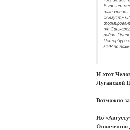
Вывозит мен
назначение 
«Август» ОМ
формировани
п/п Санжаро
район. Очер
Петербурге.
ЛНР по ложн
И этот Чело
Луганской Н
Возможно за
Но «Августу
Ополчению 