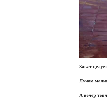
Закат целует
Лучом малин
А вечер теп