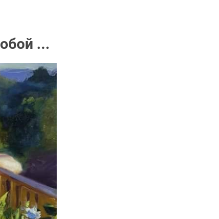
обой ...