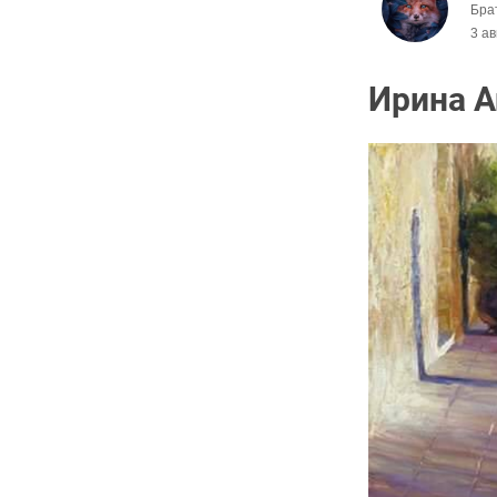
Брат
3 ав
Ирина Аш