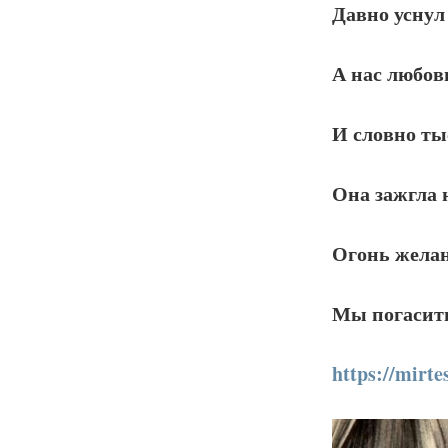
Давно уснул
А нас любовь
И словно ты
Она зажгла 
Огонь желан
Мы погасить
https://mirte