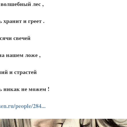
 волшебный лес ,
 хранит и греет .
сячи свечей
на нашем ложе ,
ий и страстей
 никак не можем !
sen.ru/people/284...