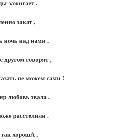
ды зажигает .
енно закат ,
ь ночь над нами ,
с другом говорят ,
казать не можем сами !
ир любовь звала ,
оже расстелили .
 так хорошА ,