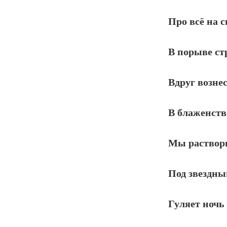
Про всё на с
В порыве ст
Вдруг вознес
В блаженстве
Мы раствори
Под звездны
Гуляет ночь 