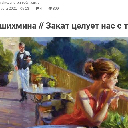
 Лис, внутри тебя завис!
густа 2021 г. 05:13
4
809
ихмина // Закат целует нас с т