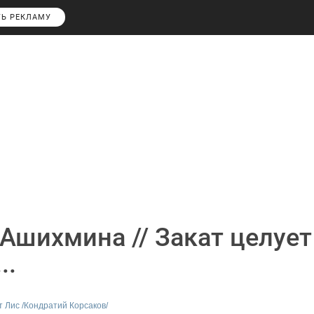
ТЬ РЕКЛАМУ
Ашихмина // Закат целует
..
т Лис /Кондратий Корсаков/