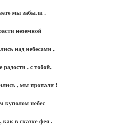
вете мы забыли .
расти неземной
лись над небесами ,
 радости , с тобой,
лись , мы пропали !
м куполом небес
, как в сказке фея .