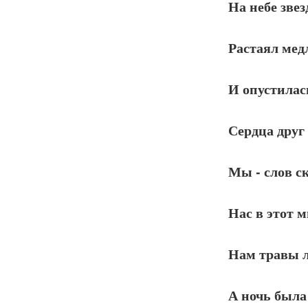
На небе звез
Растаял медл
И опустилас
Сердца друг 
Мы - слов с
Нас в этот м
Нам травы л
А ночь была