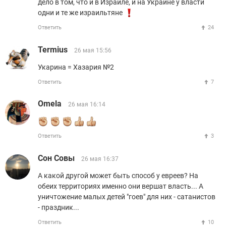
дело в том, что и в Израиле, и на Украине у власти
одни и те же израильтяне
Ответить
24
Termius
26 мая 15:56
Укарина = Хазария №2
Ответить
7
Omela
26 мая 16:14
Ответить
3
Сон Совы
26 мая 16:37
А какой другой может быть способ у евреев? На
обеих территориях именно они вершат власть... А
уничтожение малых детей "гоев" для них - сатанистов
- праздник...
Ответить
10