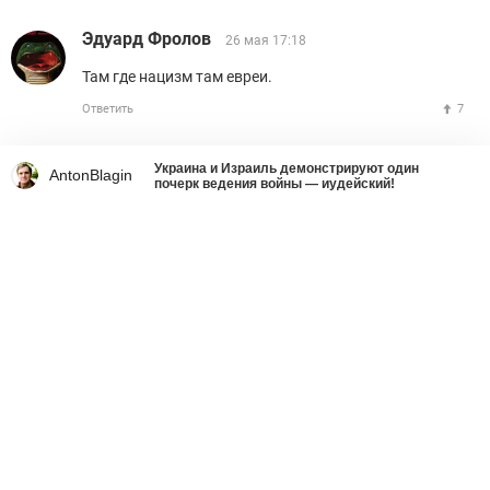
Эдуард Фролов
26 мая 17:18
Там где нацизм там евреи.
Ответить
7
Украина и Израиль демонстрируют один
AntonBlagin
почерк ведения войны — иудейский!
Что делать со страшным
вирусом украинства
Ростислав Ищенко