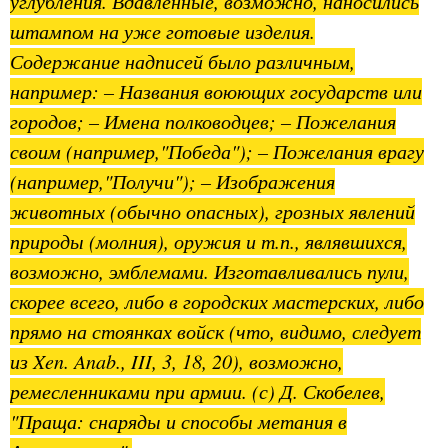
углубления. Вдавленные, возможно, наносились
штампом на уже готовые изделия.
Содержание надписей было различным,
например:
– Названия воюющих государств или
городов;
– Имена полководцев;
– Пожелания
своим (например,"Победа");
– Пожелания врагу
(например,"Получи");
– Изображения
животных (обычно опасных), грозных явлений
природы (молния), оружия и т.п., являвшихся,
возможно, эмблемами.
Изготавливались пули,
скорее всего, либо в городских мастерских, либо
прямо на стоянках войск (что, видимо, следует
из Xen. Anab., III, 3, 18, 20), возможно,
ремесленниками при армии.
(с) Д. Скобелев,
"Праща: снаряды и способы метания в