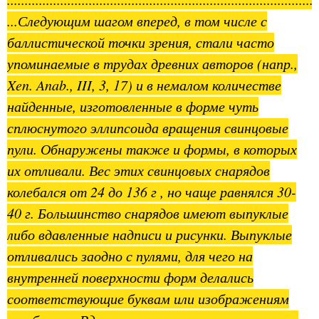
...Следующим шагом вперед, в том числе с
баллистической точки зрения, стали часто
упоминаемые в трудах древних авторов (напр.,
Xen. Anab., III, 3, 17) и в немалом количестве
найденные, изготовленные в форме чуть
сплюснутого эллипсоида вращения свинцовые
пули. Обнаружены также и формы, в которых
их отливали. Вес этих свинцовых снарядов
колебался от 24 до 136 г , но чаще равнялся 30-
40 г.
Большинство снарядов имеют выпуклые
либо вдавленные надписи и рисунки. Выпуклые
отливались заодно с пулями, для чего на
внутренней поверхности форм делались
соответствующие буквам или изображениям