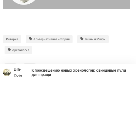
История
Альтернативная история
Тайны и Мифы
Археология
9
1
Billi-
К просвещению новых хренологов: свинцовые пули
для пращи
Dzin
Что делать со страшным