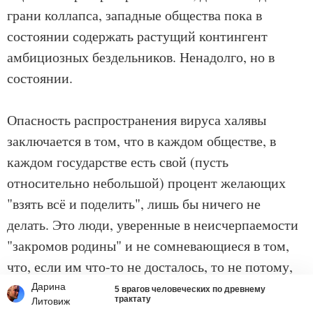
грани коллапса, западные общества пока в
состоянии содержать растущий контингент
амбициозных бездельников. Ненадолго, но в
состоянии.
Опасность распространения вируса халявы
заключается в том, что в каждом обществе, в
каждом государстве есть свой (пусть
относительно небольшой) процент желающих
"взять всё и поделить", лишь бы ничего не
делать. Это люди, уверенные в неисчерпаемости
"закромов родины" и не сомневающиеся в том,
что, если им что-то не досталось, то не потому,
что они не заработали, а потому, что кто-то
Дарина
5 врагов человеческих по древнему
трактату
Литовиж
забрал себе, а им недодал. Вопрос, кто и как