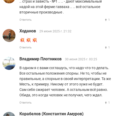
.. страх и зависть - №1 .. .. - дают максимальный
надой на этой ферме гавваха .. .. всё остальное
вторичные производные .
Ответить
1
Ходанов
29 июня 2025 г. 21:32
Ответить
1
Владимир Плотников
30 июня 2025 г. 03:25
В одном я с вами соглашусь, что надо что-то делать.
Все остальные положения спорны. Не то, чтобы не
правильные, а спорные в своей интерпретации. Та же
Месть, к примеру. Никому от этого хуже не будет.
Сам себя сжирает человек. А остальным всё равно.
Обида, это когда человек не получил, чего ждал.
Ответить
1
Корабелов (Константин Амуров)