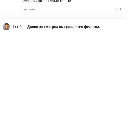
всего мира... а сами ни -ни
Ответить
1
Глеб
Давно не смотрел американские фильмы.
Что делать со страшным
вирусом украинства
Ростислав Ищенко
вчера в 9:01
336
44439