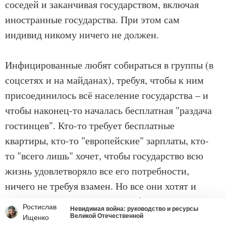
соседей и заканчивая государством, включая
иностранные государства. При этом сам
индивид никому ничего не должен.
Инфицированные любят собираться в группы (в
соцсетях и на майданах), требуя, чтобы к ним
присоединилось всё население государства – и
чтобы наконец-то началась бесплатная "раздача
гостинцев". Кто-то требует бесплатные
квартиры, кто-то "европейские" зарплаты, кто-
то "всего лишь" хочет, чтобы государство всю
жизнь удовлетворяло все его потребности,
ничего не требуя взамен. Но все они хотят и
считают, что имеют право требовать просто по
Ростислав
Невидимая война: руководство и ресурсы
праву рождения. Если им один раз подали из
Великой Отечественной
Ищенко