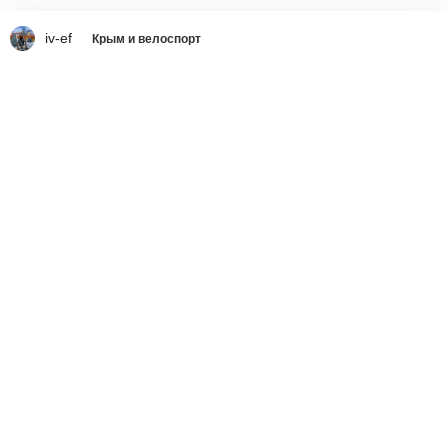
iv-ef
Крым и велоспорт
Что делать со страшным
вирусом украинства
Ростислав Ищенко
вчера в 9:01
341
51610