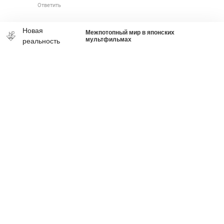
Ответить
Новая
Межпотопный мир в японских
мультфильмах
реальность
Что делать со страшным
вирусом украинства
Ростислав Ищенко
вчера в 9:01
341
49338