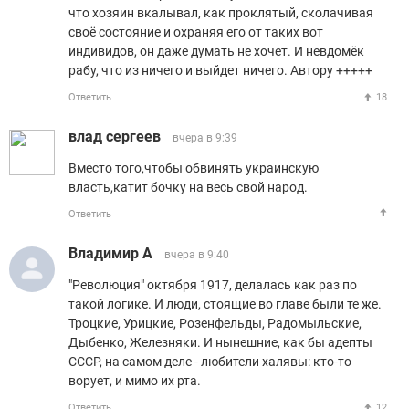
что хозяин вкалывал, как проклятый, сколачивая
своё состояние и охраняя его от таких вот
индивидов, он даже думать не хочет. И невдомёк
рабу, что из ничего и выйдет ничего. Автору +++++
Ответить
18
влад сергеев
вчера в 9:39
Вместо того,чтобы обвинять украинскую
власть,катит бочку на весь свой народ.
Ответить
Владимир А
вчера в 9:40
"Революция" октября 1917, делалась как раз по
такой логике. И люди, стоящие во главе были те же.
Троцкие, Урицкие, Розенфельды, Радомыльские,
Дыбенко, Железняки. И нынешние, как бы адепты
СССР, на самом деле - любители халявы: кто-то
ворует, и мимо их рта.
Ответить
12