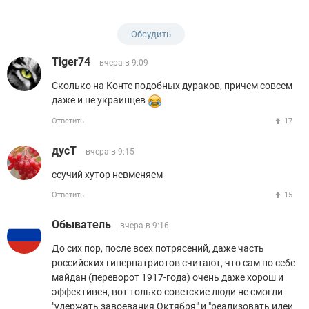
Обсудить
Tiger74
вчера в 9:09
Сколько на Конте подобных дураков, причем совсем
даже и не украинцев
Ответить
17
дусТ
вчера в 9:15
ссучий хутор невменяем
Ответить
15
Обыватель
вчера в 9:16
До сих пор, после всех потрясений, даже часть
российских гиперпатриотов считают, что сам по себе
майдан (переворот 1917-года) очень даже хорош и
эффективен, вот только советские люди не смогли
"удержать завоевания Октября" и "реализовать идеи