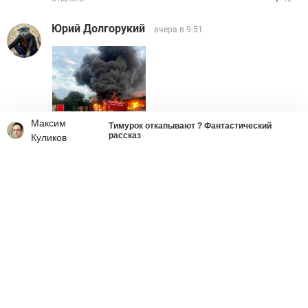
Юрий Долгорукий
вчера в 9:51
Максим
Тимурок откапывают ? Фантастический
рассказ
Куликов
Ответить
1
TSUNAMI7
вчера в 9:57
УбитьЗелюСуку
Ответить
9