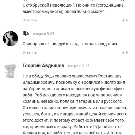
Октябрьской Революции". Но они-то (сегодняшние
вместокоммунисты) обязательно смогут.
Ответить
6
lija
вчера в 9:24
Свинорылые - пиздуйте в ад, там вас заждались
Ответить
8
Георгий Авдышев
вчера в 9:26
Не в обиду будь сказано уважаемому Ростиславу
Владимировичу, поскольку он родился и долго жил
на Украине, но н описал классическую философию
раба. Раб всю дорогу находился под управлением
хозяина, неважно, поляка, татарина или русского.
Он видел только конечный результат- хозяин силён,
успешен, богат, и не видел, какой ценой хозяин всего
этого достиг. И поэтому страстно желает себе того
же, причём всего и сразу. Работать?!Да ни за что!
Хозяин вон, не работает, а у него всё есть. А о том,