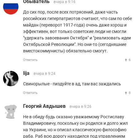
Обыватель
вчера в 9:16
До сих пор, после всех потрясений, даже часть
российских гиперпатриотов считают, что сам по себе
майдан (переворот 1917-года) очень даже хорош и
эффективен, вот только советские люди не смогли
"удержать завоевания Октября" и "реализовать идеи
Октябрьской Революции". Но они-то (сегодняшние
вместокоммунисты) обязательно смогут.
Ответить
6
lija
вчера в 9:24
Свинорылые - пиздуйте в ад, там вас заждались
Ответить
8
Георгий Авдышев
вчера в 9:26
Не в обиду будь сказано уважаемому Ростиславу
Владимировичу, поскольку он родился и долго жил
на Украине, но н описал классическую философию
раба. Раб всю дорогу находился под управлением