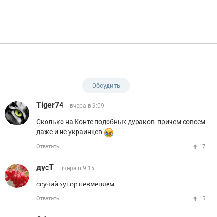
Обсудить
Tiger74
вчера в 9:09
Сколько на Конте подобных дураков, причем совсем
даже и не украинцев
Ответить
17
дусТ
вчера в 9:15
ссучий хутор невменяем
Ответить
15