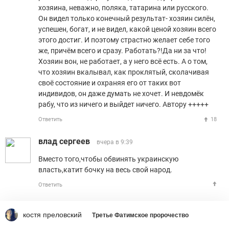
хозяина, неважно, поляка, татарина или русского.
Он видел только конечный результат- хозяин силён,
успешен, богат, и не видел, какой ценой хозяин всего
этого достиг. И поэтому страстно желает себе того
же, причём всего и сразу. Работать?!Да ни за что!
Хозяин вон, не работает, а у него всё есть. А о том,
что хозяин вкалывал, как проклятый, сколачивая
своё состояние и охраняя его от таких вот
индивидов, он даже думать не хочет. И невдомёк
рабу, что из ничего и выйдет ничего. Автору +++++
Ответить
18
влад сергеев
вчера в 9:39
Вместо того,чтобы обвинять украинскую
власть,катит бочку на весь свой народ.
Ответить
Владимир А
вчера в 9:40
костя преловский
Третье Фатимское пророчество
"Революция" октября 1917, делалась как раз по