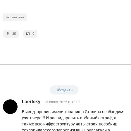
Геополитика
25
0
Обсудить
Laertsky
13 июня 2025 г. 18:02
Вывод: пролив имени товарища Сталина необходим
уже вчера!!! И распидарасить иобаный остраф, а
также всю инфраструктуру наты стран-пособниц
хохлопидарского терроризма!!! Предлагали в