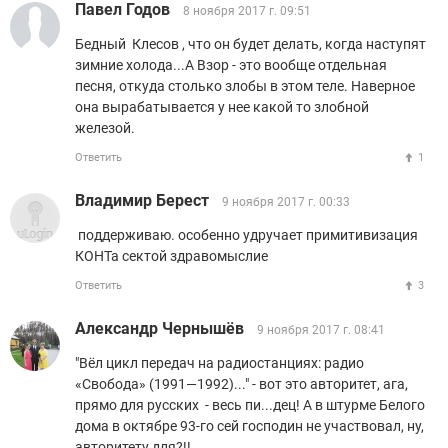
Павел Годов
8 ноября 2017 г. 09:51
Бедный Клесов , что он будет делать, когда наступят
зимние холода...А Взор - это вообще отдельная
песня, откуда столько злобы в этом теле. Наверное
она вырабатывается у нее какой то злобной
железой.
Ответить
1
Владимир Берест
9 ноября 2017 г. 00:33
поддерживаю. особенно удручает примитивизация
КОНТа сектой здравомыслие
Ответить
3
Александр Чернышёв
9 ноября 2017 г. 08:41
"Вёл цикл передач на радиостанциях: радио
«Свобода» (1991—1992)..." - вот это авторитет, ага,
прямо для русских - весь пи...дец! А в штурме Белого
дома в октябре 93-го сей господин не участвовал, ну,
авторитету для?!!