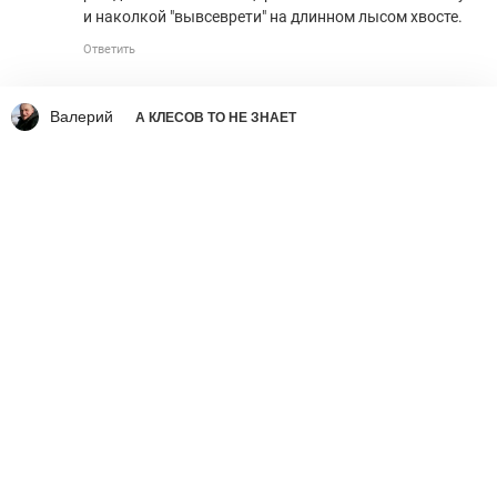
и наколкой "вывсеврети" на длинном лысом хвосте.
Ответить
Валерий
А КЛЕСОВ ТО НЕ ЗНАЕТ
Что делать со страшным
вирусом украинства
Ростислав Ищенко
вчера в 9:01
341
49246