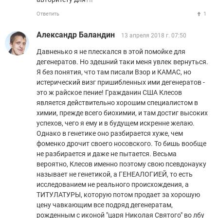
Ответить
1
Александр Баландин
13 апреля 2018 г. 07:50
Давненько я не плескался в этой помойке для
дегенератов. Но здешний таки меня увлек вернуться.
Я без понятия, что там писали Взор и КАМАС, но
истерический визг пришибленных ими дегенератов -
это ж райское пение! Гражданин США Клесов
является действительно хорошим специалистом в
химии, прежде всего биохимии, и там достиг высоких
успехов, чего я ему и в будущем искренне желаю.
Однако в генетике оно разбирается хуже, чем
фоменко дрочит своего носовского. То бишь вообще
не разбирается и даже не пытается. Весьма
вероятно, Клесов именно поэтому свою псевдонауку
называет не генетикой, а ГЕНЕАЛОГИЕЙ, то есть
исследованием не реального происхождения, а
ТИТУЛАТУРЫ, которую потом продает за хорошую
цену чавкающим все подряд дегенератам,
рожденным с иконой "царя Николая Святого" во лбу