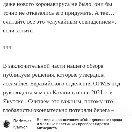
даже нового коронавируса не было, они бы
точно не отказались его придумать. А так…
считайте все это «случайным совпадением»,
если хотите.
***
В заключительной части нашего обзора
публикуем решения, которые утвердила
ассамблея Евразийского отделения ОГМВ под
руководством мэра Казани в июне 2021 г. в
Якутске . Считаем это важным, потому что
глобалисты окончательно потеряли берега –
пора уже делать публичной и разоблачать их
Всемирная организация «Объединенные города
Radosvet
и местные власти» как прообраз царства
губительную деятельность в России.
Ivanych
антихриста