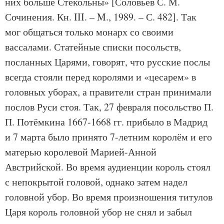
них больше Стекольны» [Соловьев С. М.
Сочинения. Кн. III. – M., 1989. – С. 482]. Так
мог общаться только монарх со своими
вассалами. Статейные списки посольств,
посланных Царями, говорят, что русские послы
всегда стояли перед королями и «цесарем» в
головных уборах, а правители стран принимали
послов Руси стоя. Так, 27 февраля посольство П.
П. Потёмкина 1667-1668 гг. прибыло в Мадрид
и 7 марта было принято 7-летним королём и его
матерью королевой Марией-Анной
Австрийской. Во время аудиенции король стоял
с непокрытой головой, однако затем надел
головной убор. Во время произношения титулов
Царя король головной убор не снял и забыл