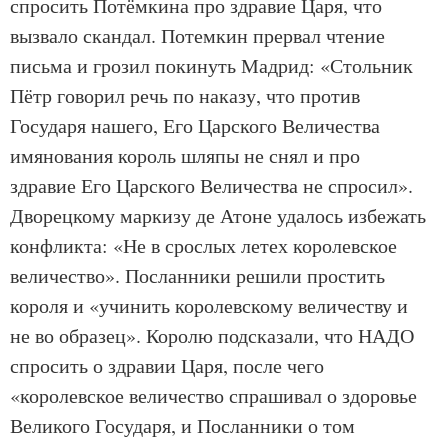
спросить Потёмкина про здравие Царя, что
вызвало скандал. Потемкин прервал чтение
письма и грозил покинуть Мадрид: «Стольник
Пётр говорил речь по наказу, что против
Государя нашего, Его Царского Величества
имянования король шляпы не снял и про
здравие Его Царского Величества не спросил».
Дворецкому маркизу де Атоне удалось избежать
конфликта: «Не в срослых летех королевское
величество». Посланники решили простить
короля и «учинить королевскому величеству и
не во образец». Королю подсказали, что НАДО
спросить о здравии Царя, после чего
«королевское величество спрашивал о здоровье
Великого Государя, и Посланники о том