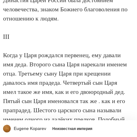
человечества, знаком Божиего благоволения по
отношению к людям.
III
Когда у Царя рождался первенец, ему давали
имя деда. Второго сына Царя нарекали именем
отца. Третьему сыну Царя при крещении
давалось имя прадеда. Четвертый сын Царя
имел такое же имя, как и его двоюродный дед.
Пятый сын Царя именовался так же . как и его
прапрадед. Шестого царского сына называли
именем одного из далёких предков. Подобный
порядок наречения имен прослеживается у всех
Eugene Koparev
Неизвестная империя