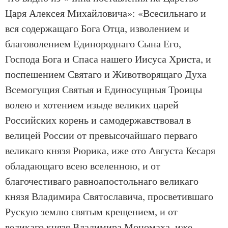
Царя Алексея Михайловича»: «Всесильнаго и
вся содержащаго Бога Отца, изволением и
благоволением Единороднаго Сына Его,
Господа Бога и Спаса нашего Иисуса Христа, и
поспешением Святаго и Животворящаго Духа
Всемогущия Святыя и Единосущныя Троицы
волею и хотением изыде великих царей
Российских корень и самодержавствовал в
велицей России от превысочайшаго перваго
великаго князя Рюрика, иже ото Августа Кесаря
обладающаго всею вселенною, и от
благочестиваго равноапостольнаго великаго
князя Владимира Святославича, просветившаго
Рускую землю святым крещением, и от
великаго князя Владимира Мономаха, иже