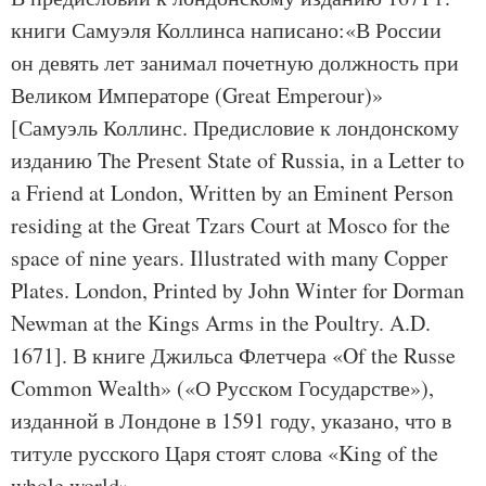
книги Самуэля Коллинса написано:«В России
он девять лет занимал почетную должность при
Великом Императоре (Great Emperour)»
[Самуэль Коллинс. Предисловие к лондонскому
изданию The Present State of Russia, in a Letter to
a Friend at London, Written by an Eminent Person
residing at the Great Tzars Court at Mosco for the
space of nine уears. Illustrated with many Copper
Plates. London, Printed by John Winter for Dorman
Newman at the Kings Arms in the Poultry. A.D.
1671]. В книге Джильса Флетчера «Of the Russe
Common Wealth» («О Русском Государстве»),
изданной в Лондоне в 1591 году, указано, что в
титуле русского Царя стоят слова «King of the
whole world».