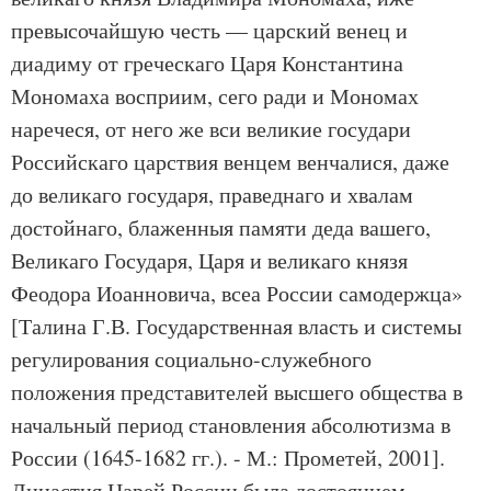
превысочайшую честь — царский венец и
диадиму от греческаго Царя Константина
Мономаха восприим, сего ради и Мономах
наречеся, от него же вси великие государи
Российскаго царствия венцем венчалися, даже
до великаго государя, праведнаго и хвалам
достойнаго, блаженныя памяти деда вашего,
Великаго Государя, Царя и великаго князя
Феодора Иоанновича, всеа России самодержца»
[Талина Г.В. Государственная власть и системы
регулирования социально-служебного
положения представителей высшего общества в
начальный период становления абсолютизма в
России (1645-1682 гг.). - М.: Прометей, 2001].
Династия Царей России была достоянием