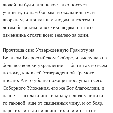
людей ни буди, или какое лихо похочет
учинити, то нам боярам, и окольничьим, и
дворянам, и приказным людям, и гостем, и
детям боярским, и всяким людям, на того
изменника стояти всею землею за один.
Прочтоша сию Утвержденную Грамоту на
Великом Всероссийском Соборе, и выслушав на
большее вовеки укрепление — быти так во всём
по тому, как в сей Утвержденной Грамоте
писано. А кто убо не похощет послушати сего
Соборного Уложения, его же Бог благослови, и
начнёт глаголати ино, и молву в людех чинити,
то таковой, аще от священных чину, и от бояр,
царских синклит и воинских или ин кто от