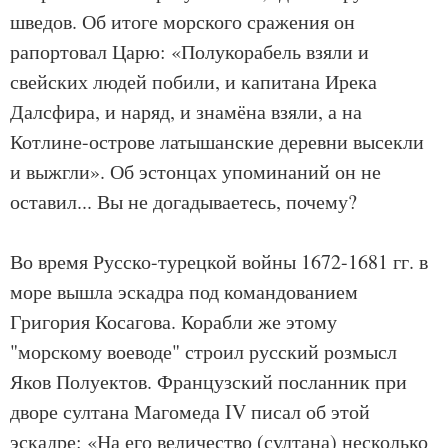
шведов. Об итоге морского сражения он
рапортовал Царю: «Полукорабель взяли и
свейских людей побили, и капитана Ирека
Далсфира, и наряд, и знамёна взяли, а на
Котлине-острове латышанские деревни высекли
и выжгли». Об эстонцах упоминаний он не
оставил... Вы не догадываетесь, почему?
Во время Русско-турецкой войны 1672-1681 гг. в
море вышла эскадра под командованием
Григория Косагова. Корабли же этому
"морскому воеводе" строил русский розмысл
Яков Полуектов. Французский посланник при
дворе султана Магомеда IV писал об этой
эскадре: «На его величество (султана) несколько