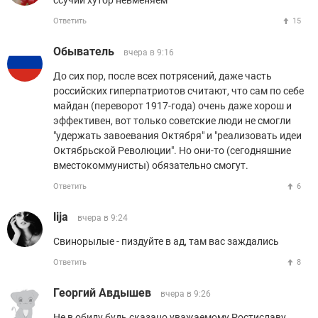
ссучий хутор невменяем
Ответить
15
Обыватель
вчера в 9:16
До сих пор, после всех потрясений, даже часть
российских гиперпатриотов считают, что сам по себе
майдан (переворот 1917-года) очень даже хорош и
эффективен, вот только советские люди не смогли
"удержать завоевания Октября" и "реализовать идеи
Октябрьской Революции". Но они-то (сегодняшние
вместокоммунисты) обязательно смогут.
Ответить
6
lija
вчера в 9:24
Свинорылые - пиздуйте в ад, там вас заждались
Ответить
8
Георгий Авдышев
вчера в 9:26
Не в обиду будь сказано уважаемому Ростиславу