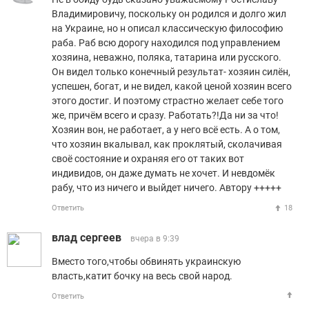
Владимировичу, поскольку он родился и долго жил
на Украине, но н описал классическую философию
раба. Раб всю дорогу находился под управлением
хозяина, неважно, поляка, татарина или русского.
Он видел только конечный результат- хозяин силён,
успешен, богат, и не видел, какой ценой хозяин всего
этого достиг. И поэтому страстно желает себе того
же, причём всего и сразу. Работать?!Да ни за что!
Хозяин вон, не работает, а у него всё есть. А о том,
что хозяин вкалывал, как проклятый, сколачивая
своё состояние и охраняя его от таких вот
индивидов, он даже думать не хочет. И невдомёк
рабу, что из ничего и выйдет ничего. Автору +++++
Ответить
18
влад сергеев
вчера в 9:39
Вместо того,чтобы обвинять украинскую
власть,катит бочку на весь свой народ.
Ответить