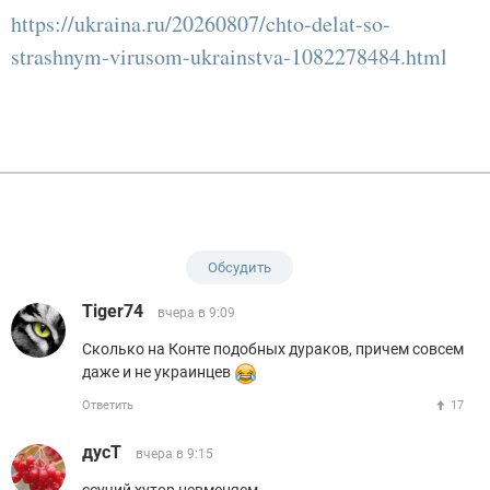
https://ukraina.ru/20260807/chto-delat-so-
strashnym-virusom-ukrainstva-1082278484.html
Обсудить
Tiger74
вчера в 9:09
Сколько на Конте подобных дураков, причем совсем
даже и не украинцев
Ответить
17
дусТ
вчера в 9:15