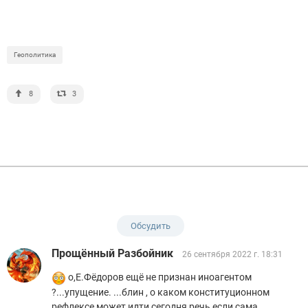
Геополитика
8
3
Обсудить
Прощённый Разбойник
26 сентября 2022 г. 18:31
о,Е.Фёдоров ещё не признан иноагентом
?...упущение. ...блин , о каком конституционном
рефлексе может идти сегодня речь если сама