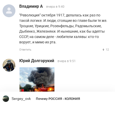
Владимир А
вчера в 9:40
"Революция" октября 1917, делалась как раз по
такой логике. И люди, стоящие во главе были те же.
Троцкие, Урицкие, Розенфельды, Радомыльские,
Дыбенко, Железняки. И нынешние, как бы адепты
СССР, на самом деле - любители халявы: кто-то
ворует, и мимо их рта.
Ответить
12
Юрий Долгорукий
вчера в 9:51
Sergey_ovk
Почему РОССИЯ - КОЛОНИЯ
Ответить
1
TSUNAMI7
вчера в 9:57