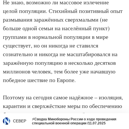
Не знаю, возможно ли массовое излечение
целой популяции. Стихийный позитивный опыт
размывания заражённых сверхмалыми (не
больше одной семьи на населённый пункт)
группами в нормальной популяции в мире
существует, но он никогда не ставился
сознательно и никогда не масштабировался на
заражённую популяцию в несколько десятков
миллионов человек, тем более уже начавшую
победное шествие по Европе.
Поэтому на сегодня самое надёжное – изоляция,
карантин и сверхжёсткие меры по обеспечению
безопасности контактов с заражёнными.
⚡Cводка Минобороны России о ходе проведения
CEВЕР
Болезнь коварна, всего несколько лет назад тот
специальной военной операции /11.07.2025