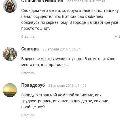
Станислав Никитин
22 апреля 2016 г. 22:39
Свой дом - это мечта, которую я тлько к полтиннику
начал осуществлять. Вот как раз к юбилею
обживусь по серьезному. В городе и в квартире уже
просто тошнит.
Ответить
2
Сангара
23 апреля 2016 г. 05:04
В деревне место у мужика- двор...В доме опять же
места нет, как правило....
Ответить
Правдоруб
28 апреля 2016 г. 14:05
Завидую страшной но белой завистью, как
трудоустролись, как школа для деток, как оно
вообще все?
Ответить