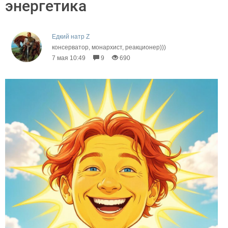
энергетика
Едкий натр Z
консерватор, монархист, реакционер)))
7 мая 10:49
9
690