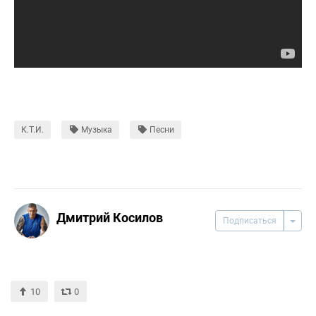
К.Т.И.
Музыка
Песни
Дмитрий Косилов
Подписаться
10
0