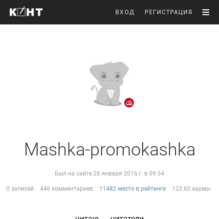
ВХОД
РЕГИСТРАЦИЯ
Mashka-promokashka
Был на сайте 26 января 2016 г. в 09:34
0 записей
446 комментариев
11482 место в рейтинге
122.60 кармы
читаю
читатели