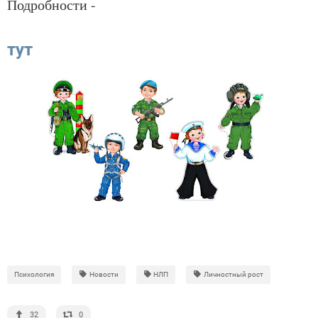
Подробности -
тут
Психология
Новости
НЛП
Личностный рост
32
0