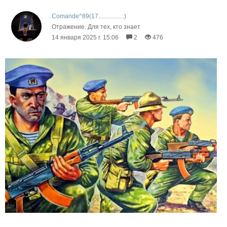
Comande^89(17.................)
Отражение. Для тех, кто знает
14 января 2025 г. 15:06
2
476